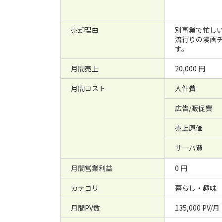
売却理由
別事業で忙し
流行りの漫画
す。
月間売上
20,000 円
月間コスト
人件費
広告/販促費
売上原価
サーバ費
月間営業利益
0 円
カテゴリ
暮らし・趣味
月間PV数
135,000 PV/月