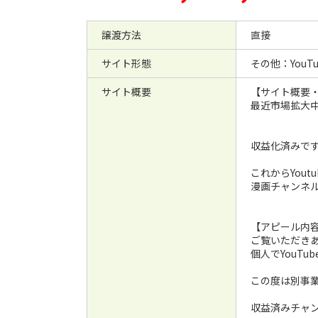
譲渡方法
直接
サイト形態
その他：YouTu
サイト概要
【サイト概要
最近市場拡大中
収益化済みで
これからYoutu
漫画チャンネ
【アピール内
ご覧いただき
個人でYouT
この度は別事
収益済みチャ