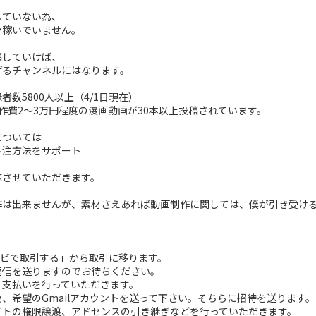
していない為、
か稼いでいません。
稿していけば、
げるチャンネルにはなります。
者数5800人以上（4/1日現在）
作費2～3万円程度の漫画動画が30本以上投稿されています。
については
外注方法をサポート
応させていただきます。
作は出来ませんが、素材さえあれば動画制作に関しては、僕が引き受け
。
ナビで取引する」から取引に移ります。
ら返信を送りますのでお待ちください。
後、支払いを行っていただきます。
認後、希望のGmailアカウントを送って下さい。そちらに招待を送ります。
サイトの権限譲渡、アドセンスの引き継ぎなどを行っていただきます。