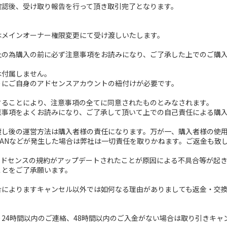
ト確認後、受け取り報告を行って頂き取引完了となります。
はメインオーナー権限変更にて受け渡しいたします。
止の為購入の前に必ず注意事項をお読みになり、ご了承した上でのご購
は付属しません。
りにご自身のアドセンスアカウントの紐付けが必要です。
することにより、注意事項の全てに同意されたものとみなされます。
意事項をよくお読みになり、ご了承して頂いて上での自己責任による購
し後の運営方法は購入者様の責任になります。万が一、購入者様の使用方
BANなどが発生した場合は弊社は一切責任を取りかねます。ご返金も致
eやアドセンスの規約がアップデートされたことが原因による不具合等が
ことをご了承願います。
合によりますキャンセル以外では如何なる理由がありましても返金・交
24時間以内のご連絡、48時間以内のご入金がない場合は取り引きキャ