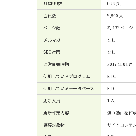
月間UU数
0 UU/月
会員数
5,800 人
ページ数
約 133 ページ
メルマガ
なし
SEO対策
なし
運営開始時期
2017 年 01 月
使用しているプログラム
ETC
使用しているデータベース
ETC
更新人員
1 人
更新作業内容
漫画動画を作
譲渡対象物
サイトコンテン