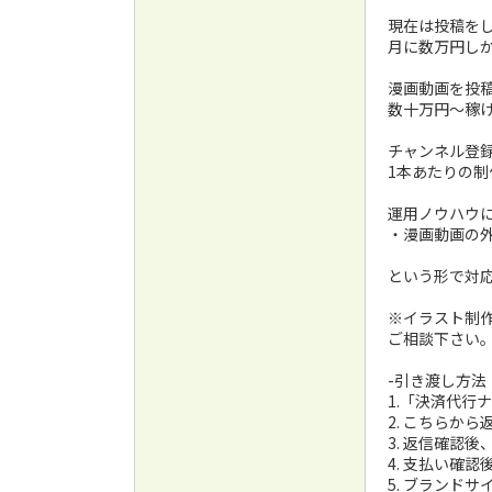
現在は投稿を
月に数万円し
漫画動画を投
数十万円～稼
チャンネル登録
1本あたりの制
運用ノウハウ
・漫画動画の
という形で対
※イラスト制
ご相談下さい
-引き渡し方法
1.「決済代行
2. こちらか
3. 返信確認
4. 支払い確
5. ブランド