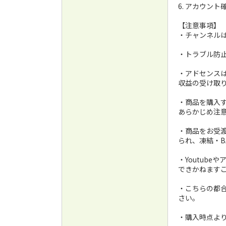
6. アカウン
【注意事項】
・チャンネル
・トラブル防
・アドセンス
収益の受け取
・商品を購入
あらかじめ注
・商品をお受渡
られ、凍結・
・Youtub
できかねます
・こちらの都
さい。
・購入時点より