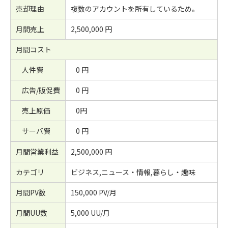
売却理由
複数のアカウントを所有しているため。
月間売上
2,500,000 円
月間コスト
人件費
0 円
広告/販促費
0 円
売上原価
0円
サーバ費
0 円
月間営業利益
2,500,000 円
カテゴリ
ビジネス,ニュース・情報,暮らし・趣味
月間PV数
150,000 PV/月
月間UU数
5,000 UU/月