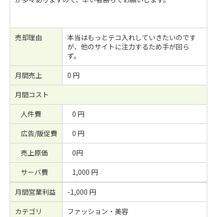
売却理由
本当はもっとテコ入れしていきたいのです
が、他のサイトに注力するため手が回ら
ず。
月間売上
0 円
月間コスト
人件費
0 円
広告/販促費
0 円
売上原価
0円
サーバ費
1,000 円
月間営業利益
-1,000 円
カテゴリ
ファッション・美容