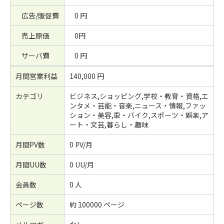
広告/販促費
0 円
売上原価
0円
サーバ費
0 円
月間営業利益
140,000 円
カテゴリ
ビジネス,ショッピング,学校・教育・資格,エ
ンタメ・芸能・音楽,ニュース・情報,ファッ
ション・美容,車・バイク,スポーツ・娯楽,ア
ート・文芸,暮らし・趣味
月間PV数
0 PV/月
月間UU数
0 UU/月
会員数
0 人
ページ数
約 100000 ページ