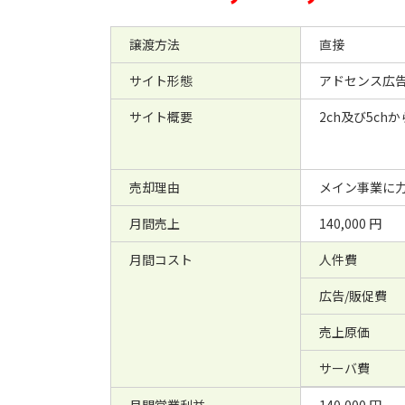
譲渡方法
直接
サイト形態
アドセンス広
サイト概要
2ch及び5c
売却理由
メイン事業に
月間売上
140,000 円
月間コスト
人件費
広告/販促費
売上原価
サーバ費