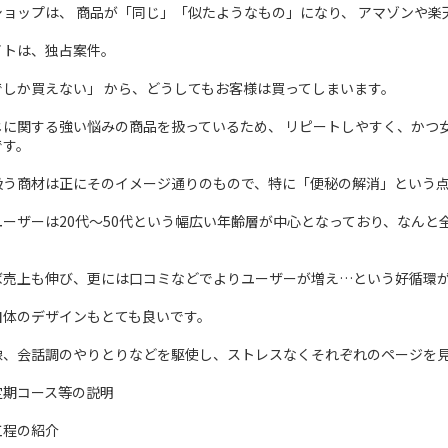
ョップは、 商品が「同じ」「似たようなもの」になり、 アマゾンや楽
イトは、独占案件。
でしか買えない」 から、どうしてもお客様は買ってしまいます。
じに関する強い悩みの商品を扱っているため、 リピートしやすく、かつ
です。
扱う商材は正にそのイメージ通りのもので、特に「便秘の解消」という
ーザーは20代〜50代という幅広い年齢層が中心となっており、なんと全体
ば売上も伸び、更には口コミなどでよりユーザーが増え…という好循環
自体のデザインもとても良いです。
像、会話調のやりとりなどを駆使し、ストレスなくそれぞれのページを
定期コース等の説明
工程の紹介