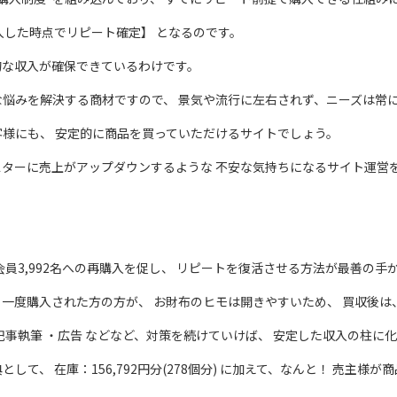
入した時点でリピート確定】 となるのです。
的な収入が確保できているわけです。
な悩みを解決する商材ですので、 景気や流行に左右されず、ニーズは常
客様にも、 安定的に商品を買っていただけるサイトでしょう。
スターに売上がアップダウンするような 不安な気持ちになるサイト運営
。
会員3,992名への再購入を促し、 リピートを復活させる方法が最善の手
、一度購入された方の方が、 お財布のヒモは開きやすいため、 買収後
記事執筆 ・広告 などなど、対策を続けていけば、 安定した収入の柱に
して、 在庫：156,792円分(278個分) に加えて、なんと！ 売主様