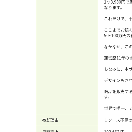
1つ3,980
なります。
これだけで、
ここまでお読み
50~100万
なかなか、こ
運営歴11年の
ちなみに、本
デザインもき
商品を販売す
す。
世界で唯一、 
売却理由
リソース不足
月間売上
192,662 円