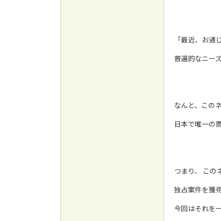
「最近、お通
普遍的なニー
なんと、この
日本で唯一の
つまり、 この
独占案件を獲得
今回はそれを