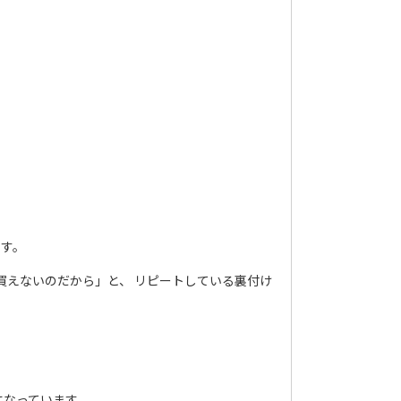
ます。
買えないのだから」と、 リピートしている裏付け
になっています。