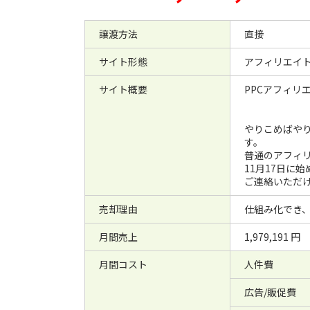
譲渡方法
直接
サイト形態
アフィリエイ
サイト概要
PPCアフィリ
やりこめばや
す。
普通のアフィ
11月17日に
ご連絡いただ
売却理由
仕組み化でき
月間売上
1,979,191 円
月間コスト
人件費
広告/販促費