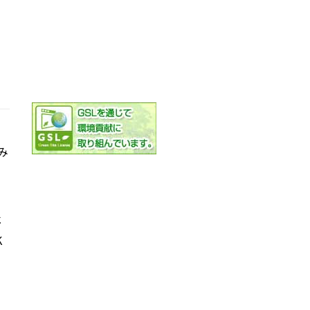
み
社
K