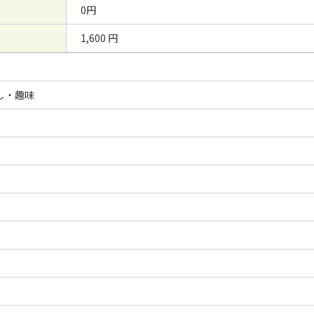
0円
1,600 円
し・趣味