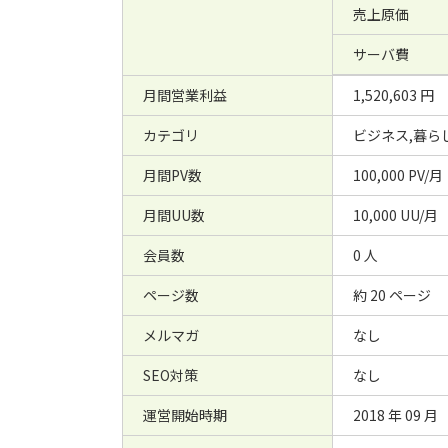
売上原価
サーバ費
月間営業利益
1,520,603 円
カテゴリ
ビジネス,暮ら
月間PV数
100,000 PV/月
月間UU数
10,000 UU/月
会員数
0 人
ページ数
約 20 ページ
メルマガ
なし
SEO対策
なし
運営開始時期
2018 年 09 月