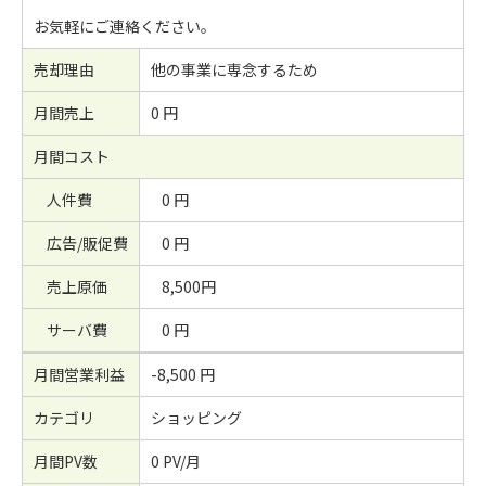
お気軽にご連絡ください。
売却理由
他の事業に専念するため
月間売上
0 円
月間コスト
人件費
0 円
広告/販促費
0 円
売上原価
8,500円
サーバ費
0 円
月間営業利益
-8,500 円
カテゴリ
ショッピング
月間PV数
0 PV/月