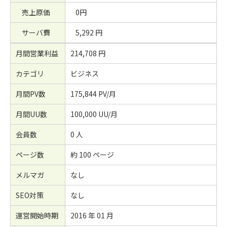
売上原価
0円
サーバ費
5,292 円
月間営業利益
214,708 円
カテゴリ
ビジネス
月間PV数
175,844 PV/月
月間UU数
100,000 UU/月
会員数
0 人
ページ数
約 100 ページ
メルマガ
なし
SEO対策
なし
運営開始時期
2016 年 01 月