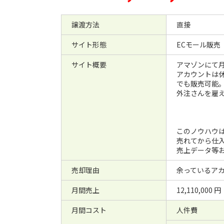
譲渡方法
直接
サイト形態
ECモール販売
サイト概要
アマゾンにて月
アカウントは
でも販売可能
外注さんを雇
このノウハウ
売れてから仕
売上データ等
売却理由
余っているア
月間売上
12,110,000 円
月間コスト
人件費