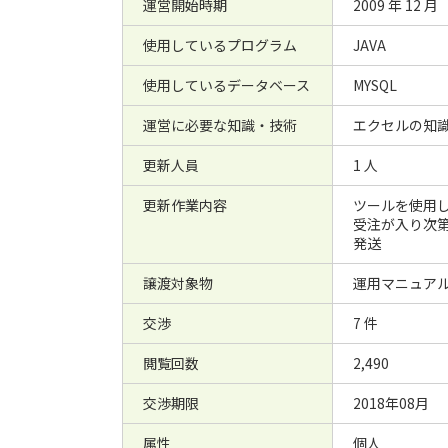
運営開始時期
2009 年 12 月
使用しているプログラム
JAVA
使用しているデータベース
MYSQL
運営に必要な知識・技術
エクセルの知
更新人員
1 人
更新作業内容
ツールを使用
受注が入り次
発送
譲渡対象物
運用マニュア
交渉
7 件
閲覧回数
2,490
交渉期限
2018年08月
属性
個人