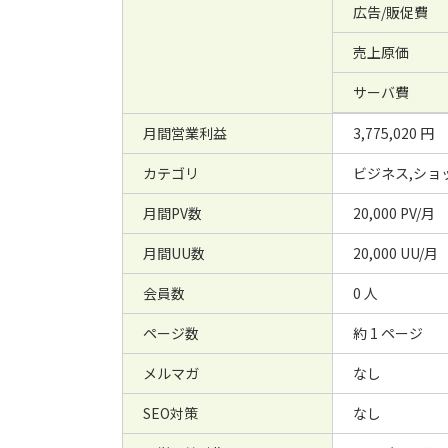
広告/販促費
売上原価
サーバ費
月間営業利益
3,775,020 円
カテゴリ
ビジネス,ショ
月間PV数
20,000 PV/月
月間UU数
20,000 UU/月
会員数
0 人
ページ数
約 1 ページ
メルマガ
なし
SEO対策
なし