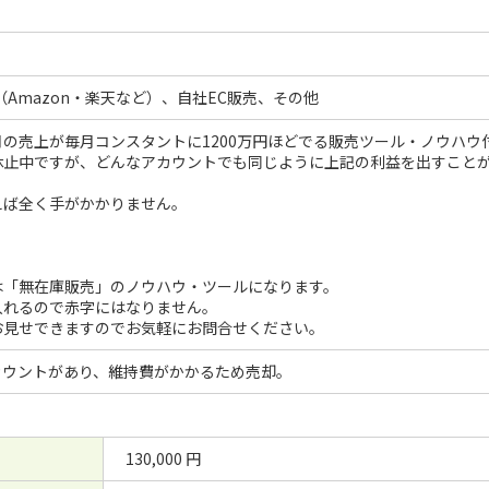
（Amazon・楽天など）、自社EC販売、その他
の売上が毎月コンスタントに1200万円ほどでる販売ツール・ノウハウ付
休止中ですが、どんなアカウントでも同じように上記の利益を出すこと
。
えば全く手がかかりません。
は「無在庫販売」のノウハウ・ツールになります。
入れるので赤字にはなりません。
お見せできますのでお気軽にお問合せください。
カウントがあり、維持費がかかるため売却。
130,000 円