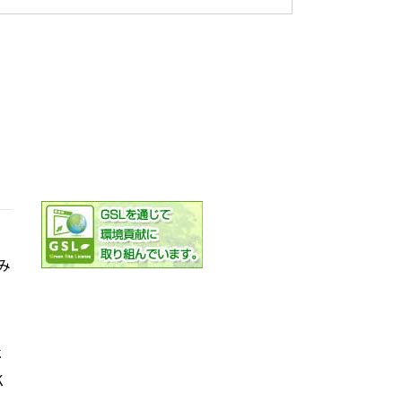
み
社
K