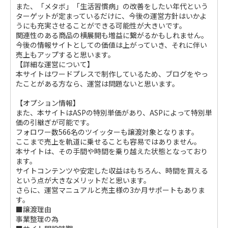
また、「メタボ」「生活習慣病」の改善をしたい年代という
ターゲットが定まっているだけに、今後の運営方針はいかよ
うにも充実させることができる可能性が大きいです。
関連性のある商品の横展開も増益に繋がるかもしれません。
今後の情報サイトとしての価値は上がっていき、それに伴い
売上もアップすると思います。
【詳細な運営について】
本サイトはワードプレスで制作しているため、ブログをやっ
たことがある方なら、運営は問題ないと思います。
【オプション情報】
また、本サイトはASPの特別単価があり、ASPによって特別単
価の引継ぎが可能です。
フォロワー数566名のツイッターも譲渡対象となります。
ここまで売上を軌道に乗せることも容易ではありません。
本サイトは、その手間や時間を乗り越えた状態となっており
ます。
サイトコンテンツや安定した収益はもちろん、時間を買える
という点が大きなメリットだと思います。
さらに、運営マニュアルと売主様の3か月サポートもありま
す。
■譲渡理由
事業整理の為