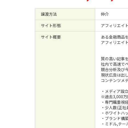
譲渡方法
仲介
サイト形態
アフィリエイ
サイト概要
ある金融商品
アフィリエイ
質の高い記事
社内で高速でペ
競合分析及び
現状広告は出
コンテンツメ
・メディア設立
※過去3,000
・専門職重視
・少人数(正社
・ホワイトハッ
・ブランド構
・ミドル,テー