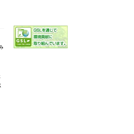
み
社
K