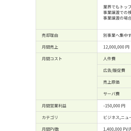
業界でもトッ
事業譲渡での
事業譲渡の場合
売却理由
別事業へ集中
月間売上
12,000,000 円
月間コスト
人件費
広告/販促費
売上原価
サーバ費
月間営業利益
-150,000 円
カテゴリ
ビジネス,ニュ
月間PV数
1,400,000 PV/