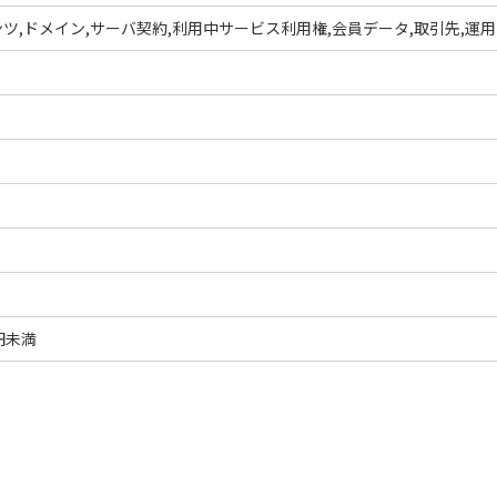
ツ,ドメイン,サーバ契約,利用中サービス利用権,会員データ,取引先,運
円未満