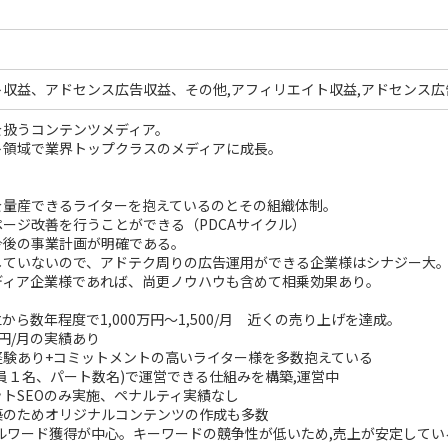
ト収益、アドセンス広告収益、その他,アフィリエイト収益,アドセンス
を扱うコンテンツメディア。
ト領域で業界トップクラスのメディアに成長。
を量産できるライターを抱えているのとその組織体制。
ージ改善を行うことができる（PDCAサイクル）
今後の事業計画が明確である。
していないので、アドテク周りの広告運用ができる企業様はシナジー大
ディア企業様であれば、尚更ノウハウも含めて相乗効果あり。
から数年程度で1,000万円～1,500/月 近くの売り上げを達成。
万円/月の実績あり
経験あり+コミットメントの高いライター様を多数抱えている
員１名、パート数名)で運営できる仕組みを構築,運営中
トSEOのみ実施、ペナルティ実績なし
築のためオリジナルコンテンツの作成も多数
ルワード獲得が中心。キーワードの競争性が低いため,売上が安定してい