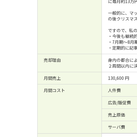
に毎月約13万
一般的に、マッ
の後クリスマ
ですので、私
・今後も継続的
・7月期〜8月
・定期的に記
売却理由
身内の都合に
２周間以内に
月間売上
130,600 円
月間コスト
人件費
広告/販促費
売上原価
サーバ費