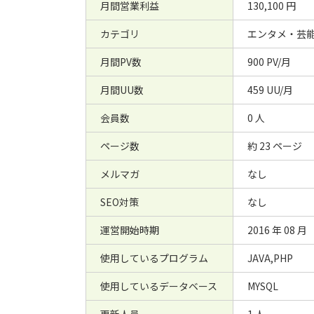
月間営業利益
130,100 円
カテゴリ
エンタメ・芸能
月間PV数
900 PV/月
月間UU数
459 UU/月
会員数
0 人
ページ数
約 23 ページ
メルマガ
なし
SEO対策
なし
運営開始時期
2016 年 08 月
使用しているプログラム
JAVA,PHP
使用しているデータベース
MYSQL