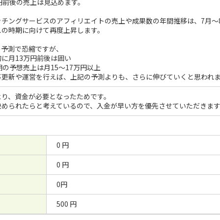
円前後の売上は見込めます。
チングサービスのアフィリエイトの売上や成果数の年間推移は、7月〜8
スの時期に向けて再度上昇します。
の予測で恐縮ですが、
に月13万円前後は固い
期の予想売上は月15～17万円以上
事更新や運営を行えば、上記の予測よりも、さらに伸びていくと思われ
より、資金が必要となったためです。
決められたらと考えているので、入金が早い方を優先させていただきま
0 円
0 円
0円
500 円