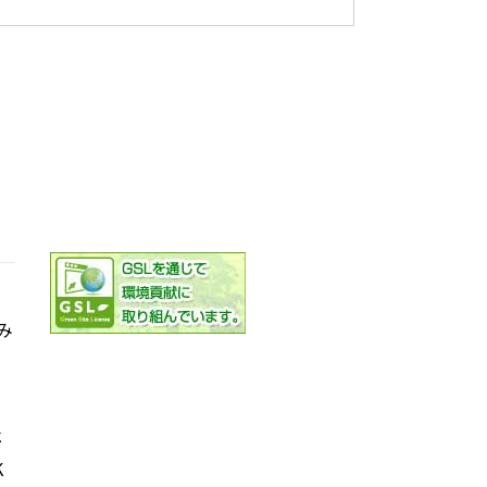
み
社
K