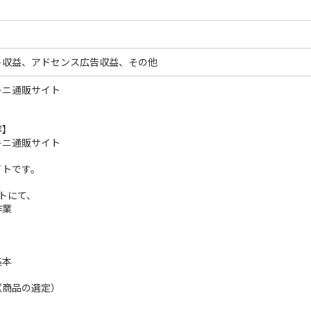
ト収益、アドセンス広告収益、その他
キニ通販サイト
容】
キニ通販サイト
イトです。
トにて、
作業
Ｌ
基本
（商品の選定）