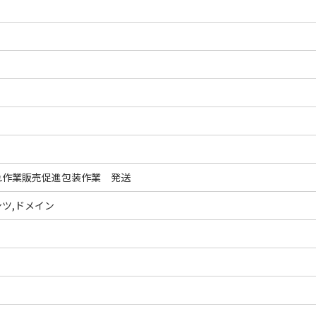
れ作業販売促進包装作業 発送
ツ,ドメイン