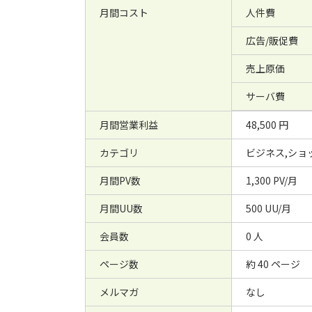
月間コスト
人件費
広告/販促費
売上原価
サーバ費
月間営業利益
48,500 円
カテゴリ
ビジネス,ショ
月間PV数
1,300 PV/月
月間UU数
500 UU/月
会員数
0 人
ページ数
約 40 ページ
メルマガ
なし