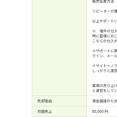
販売促進方法
リピーターの
以上サポート
※ 海外の仕
特に密接にお
こちらの仕入
※サポートに
ライン、メー
※サイト＋ノ
しっかりと運
夏場の売り上
と運営をして
売却理由
資金調達のた
月間売上
80,000 円