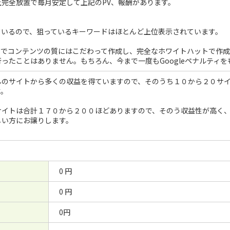
上完全放置で毎月安定して上記のPV、報酬があります。
ているので、狙っているキーワードはほとんど上位表示されています。
ジでコンテンツの質にはこだわって作成し、完全なホワイトハットで作成
ったことはありません。もちろん、今まで一度もGoogleペナルティ
んのサイトから多くの収益を得ていますので、そのうち１０から２０サ
す。
サイトは合計１７０から２００ほどありますので、そのう収益性が高く
しい方にお譲りします。
0 円
0 円
0円