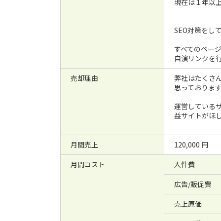
現在は１年以
SEO対策をし
すべてのペー
自演リンクを行
売却理由
弊社はたくさ
思っておりま
運営している
益サイトがほ
月間売上
120,000 円
月間コスト
人件費
広告/販促費
売上原価