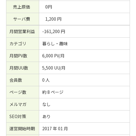
売上原価
0円
サーバ費
1,200 円
月間営業利益
-161,200 円
カテゴリ
暮らし・趣味
月間PV数
6,000 PV/月
月間UU数
5,500 UU/月
会員数
0 人
ページ数
約 8 ページ
メルマガ
なし
SEO対策
あり
運営開始時期
2017 年 01 月