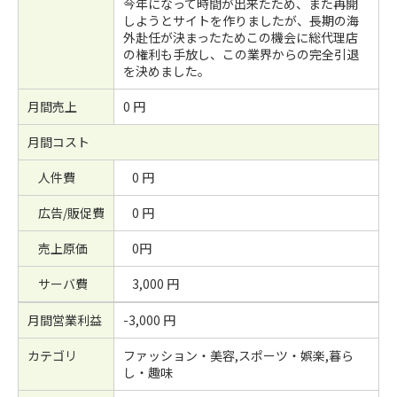
今年になって時間が出来たため、また再開
しようとサイトを作りましたが、長期の海
外赴任が決まったためこの機会に総代理店
の権利も手放し、この業界からの完全引退
を決めました。
月間売上
0 円
月間コスト
人件費
0 円
広告/販促費
0 円
売上原価
0円
サーバ費
3,000 円
月間営業利益
-3,000 円
カテゴリ
ファッション・美容,スポーツ・娯楽,暮ら
し・趣味