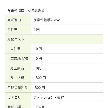
今後の収益可が見込める
売却理由
別案件着手のため
月間売上
0 円
月間コスト
人件費
0 円
広告/販促費
0 円
売上原価
0円
サーバ費
500 円
月間営業利益
-500 円
カテゴリ
ファッション・美容
月間PV数
0 PV/月