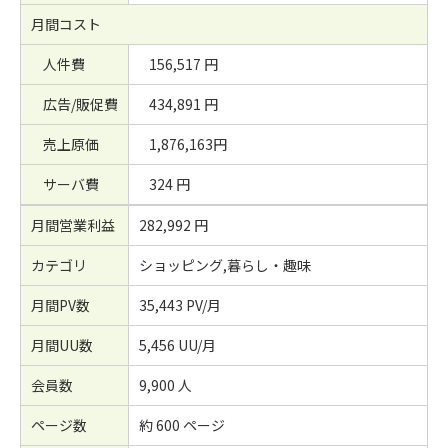
月間コスト
人件費
156,517 円
広告/販促費
434,891 円
売上原価
1,876,163円
サーバ費
324 円
月間営業利益
282,992 円
カテゴリ
ショッピング,暮らし・趣味
月間PV数
35,443 PV/月
月間UU数
5,456 UU/月
会員数
9,900 人
ページ数
約 600 ページ