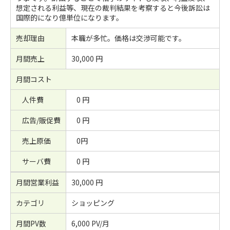
想定される利益等、現在の裁判結果を考察すると今後訴訟は
国際的になり億単位になります。
売却理由
本職が多忙。価格は交渉可能です。
月間売上
30,000 円
月間コスト
人件費
0 円
広告/販促費
0 円
売上原価
0円
サーバ費
0 円
月間営業利益
30,000 円
カテゴリ
ショッピング
月間PV数
6,000 PV/月