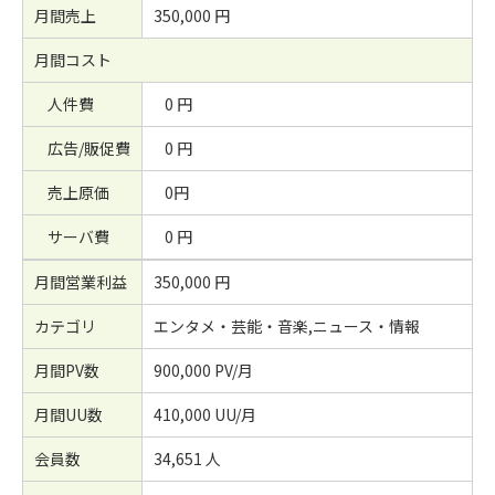
月間売上
350,000 円
月間コスト
人件費
0 円
広告/販促費
0 円
売上原価
0円
サーバ費
0 円
月間営業利益
350,000 円
カテゴリ
エンタメ・芸能・音楽,ニュース・情報
月間PV数
900,000 PV/月
月間UU数
410,000 UU/月
会員数
34,651 人