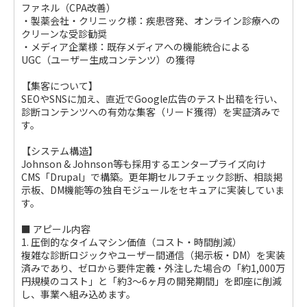
ファネル（CPA改善）
・製薬会社・クリニック様：疾患啓発、オンライン診療への
クリーンな受診勧奨
・メディア企業様：既存メディアへの機能統合による
UGC（ユーザー生成コンテンツ）の獲得
【集客について】
SEOやSNSに加え、直近でGoogle広告のテスト出稿を行い、
診断コンテンツへの有効な集客（リード獲得）を実証済みで
す。
【システム構造】
Johnson & Johnson等も採用するエンタープライズ向け
CMS「Drupal」で構築。更年期セルフチェック診断、相談掲
示板、DM機能等の独自モジュールをセキュアに実装していま
す。
■ アピール内容
1. 圧倒的なタイムマシン価値（コスト・時間削減）
複雑な診断ロジックやユーザー間通信（掲示板・DM）を実装
済みであり、ゼロから要件定義・外注した場合の「約1,000万
円規模のコスト」と「約3〜6ヶ月の開発期間」を即座に削減
し、事業へ組み込めます。