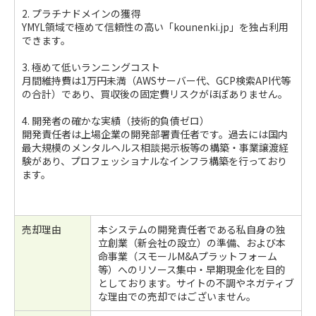
2. プラチナドメインの獲得
YMYL領域で極めて信頼性の高い「kounenki.jp」を独占利用
できます。
3. 極めて低いランニングコスト
月間維持費は1万円未満（AWSサーバー代、GCP検索API代等
の合計）であり、買収後の固定費リスクがほぼありません。
4. 開発者の確かな実績（技術的負債ゼロ）
開発責任者は上場企業の開発部署責任者です。過去には国内
最大規模のメンタルヘルス相談掲示板等の構築・事業譲渡経
験があり、プロフェッショナルなインフラ構築を行っており
ます。
売却理由
本システムの開発責任者である私自身の独
立創業（新会社の設立）の準備、および本
命事業（スモールM&Aプラットフォーム
等）へのリソース集中・早期現金化を目的
としております。サイトの不調やネガティブ
な理由での売却ではございません。