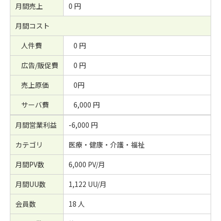
月間売上
0 円
月間コスト
人件費
0 円
広告/販促費
0 円
売上原価
0円
サーバ費
6,000 円
月間営業利益
-6,000 円
カテゴリ
医療・健康・介護・福祉
月間PV数
6,000 PV/月
月間UU数
1,122 UU/月
会員数
18 人