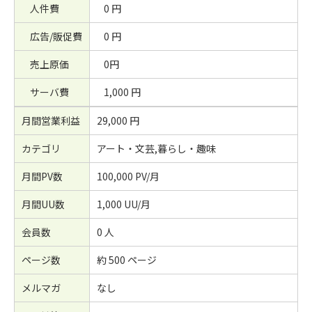
人件費
0 円
広告/販促費
0 円
売上原価
0円
サーバ費
1,000 円
月間営業利益
29,000 円
カテゴリ
アート・文芸,暮らし・趣味
月間PV数
100,000 PV/月
月間UU数
1,000 UU/月
会員数
0 人
ページ数
約 500 ページ
メルマガ
なし