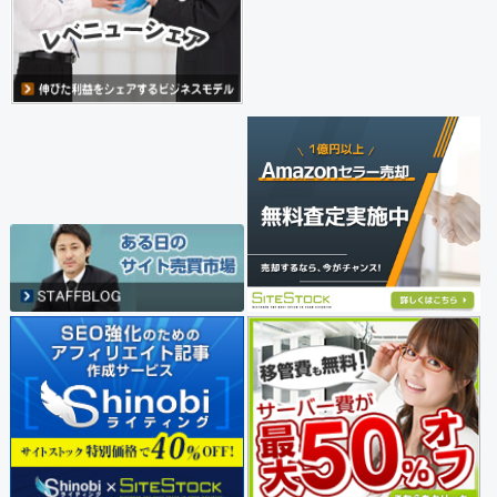
ニュース・情報 (1076)
ファッション・美容 (1152)
車・バイク (172)
スポーツ・娯楽 (551)
アート・文芸 (226)
暮らし・趣味 (2026)
グルメ・食品 (16)
金融・仮想通貨 (51)
人材・転職 (20)
不動産 (11)
医療・健康・介護・福祉 (19)