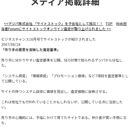
メディア掲載詳細
<<デジパ株式会社 「サイトストック」を子会社として独立！！
TOP
Web担
当者Forumにサイトストックオンライン査定が取り上げられました >>
ビジネスチャンス10月号でサイトストックが紹介されました
2007/08/24
「作り手の意思を反映した査定基準」
売り手に分かりやすい査定基準を公開。SEO対策で知られるデジパから分社し
た。
「システム資産」「情報資産」「プロモーション価値」など7項目を査定基準とし
て公開している。
サイトの持つシステム自体に価値を見出し、査定価格に反映させる。
これは他社でも行われていることかもしれないが、公開している点に注目した
い。
売り手の心情的には、手塩にかけて育てたサイトである。仲介者が買い手側に立
ち、