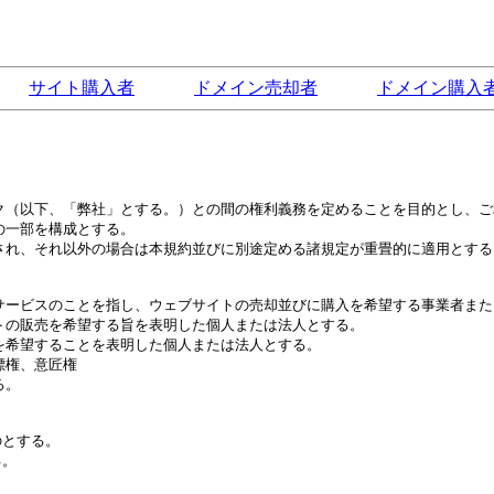
サイト購入者
ドメイン売却者
ドメイン購入
ク（以下、「弊社」とする。）との間の権利義務を定めることを目的とし、ご
一部を構成とする。

され、それ以外の場合は本規約並びに別途定める諸規定が重畳的に適用とする。
サービスのことを指し、ウェブサイトの売却並びに購入を希望する事業者また
トの販売を希望する旨を表明した個人または法人とする。

を希望することを表明した個人または法人とする。

権、意匠権

。

とする。

。
