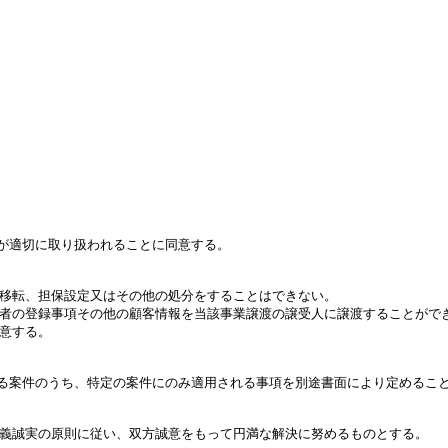
適切に取り扱われることに同意する。

移転、担保設定又はその他の処分をすることはできない。

者の登録事項その他の顧客情報を当該事業譲渡の譲受人に譲渡することができ
意する。

る案件のうち、特定の案件にのみ適用される事項を別途書面により定めること
義誠実の原則に従い、双方誠意をもって円満な解決に努めるものとする。
