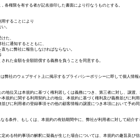
，各権限を有する者が記名捺印した書面により行なうものとする。

用することにより

い。



けた、

社に通知するとともに、

を直ちに弊社に報告しなければならない。



くされた金額を全額賠償する義務を負うことを同意する。

は弊社のウェブサイト上に掲示するプライバシーポリシーに即して個人情報が
上の地位又は本規約に基づく権利若しくは義務につき、第三者に対し、譲渡、
い本規約に関する利用契約上の地位、本規約に基づく権利及び義務並びに利用
務並びに利用者の登録事項その他の顧客情報の譲渡につき本項において予め同
なる条件、もしくは、本規約の有効期間中に、弊社が利用者に対して紹介す
に定める特約事項の解釈に疑義が生じた場合については、本規約の趣旨及び信