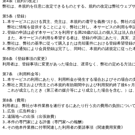
第4条（規約の改定）

弊社は、本規約を任意に改定できるものとする。規約の改定は弊社ウェブサ
第5条（登録）

1.本サービスにおける買主、売主は、本規約の遵守を義務づける。弊社の定
  弊社に情報を提供することにより、弊社に対し、本サービスの利用を申請
2.登録の申請は必ず本サービスを利用する満20歳の以上の個人又は法人自
  また、本サービスの利用を希望する者は、登録の申請にあたり、真実、
3.弊社は、弊社の基準に従って購入または売却案件における登録希望登録の
4.弊社の通知により会員登録は完了し、同時に、本規約の諸規定に従った
第6条 (登録事項の変更)

利用者は、登録事項に変更があった場合は、遅滞なく、弊社の定める方法に
第7条 （利用料金等）

1.本サービスの利用にあたり、利用料金が発生する場合およびその場合の
2.弊社と買主および売主との本規約有効期間中および利用契約終了後6ヶ
  これが成立したとき（第三者の媒介等により成立した場合を含む。）は
第8条（費用）

利用者は、弊社が本件業務を遂行するにあたり行う次の費用の負担について
1.広告（広告料金）

2.遠隔地への出張（出張旅費）

3.本件の専門家による評価（専門家への報酬）

4.その他本件業務に付帯関連した利用者の要請事項（関連費用実費)
