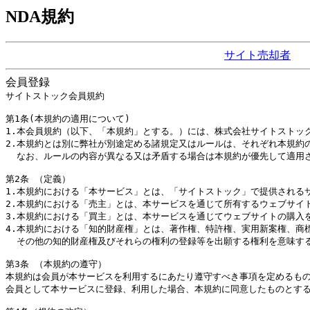
NDA規約
サイト売却者
会員登録
サイトストック会員規約

第1条(本規約の適用について)

1.本会員規約（以下、「本規約」とする。）には、株式会社サイトストッ
2.本規約とは別に弊社が別途定める諸規定又はルールは、それぞれ本規約の
  なお、ルールの内容が異なる又は矛盾する場合は本規約が優先して適用
第2条 （定義）

1.本規約における「本サービス」とは、「サイトストック」で提供される
2.本規約における「売主」とは、本サービスを通じて所有するウェブサイ
3.本規約における「買主」とは、本サービスを通じてウェブサイトの購入
4.本規約における「知的財産権」とは、著作権、特許権、実用新案権、商標
  その他の知的財産権及びそれらの権利の登録等を出願する権利を意味する
第3条 （本規約の遵守）

本規約は会員が本サービスを利用するにあたり遵守すべき事項を定めるもの
会員として本サービスに登録、利用した場合、本規約に同意したものとする