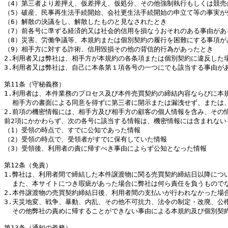
（4）第三者より差押え、仮差押え、仮処分、その他強制執行もしくは競売
（5）破産、民事再生法手続開始、会社更生法手続開始の申立て等の事実が生
（6）解散の決議をし、解散したものと見なされたとき

（7）前各号に準ずる経済的又は社会的信用を損なうおそれのある事由があっ
（8）災害、労働争議等、本規約または個別契約の履行を困難にする事項があ
（9）相手方に対する詐術、信用毀損その他の背信的行為があったとき

2.利用者又は弊社は、相手方が本規約の各条項または個別契約に違反した
3.利用者又は弊社は、自己に本条第１項各号の一つにでも該当する事由が
第11条（守秘義務）

1.利用者は、本件業務のプロセス及び本件売買契約の締結内容ならびに本
  相手方の書面による同意を得ずに第三者に開示または漏洩せず、または
2.前項の機密情報には、相手方及び相手方の顧客の個人情報を含み、その
前2項にかかわらず、次の各号に該当する情報は、機密情報には含まれないも
（1）受領の時点で、すでに公知であった情報

（2）受領の時点で、受領者がすでに保有していた情報

（3）受領後、利用者の責に帰すべき事由によらず公知となった情報

第12条（免責）

1.弊社は、利用者間で締結した本件譲渡物に関る売買契約締結日以降につ
  また、本サイトにつき瑕疵があった場合に弊社は何ら責任を負うもので
2.本件譲渡物の売買契約締結日後、利用者間の支払いが行われなかった場
3.天災地変、戦争、暴動、内乱、その他不可抗力、法令の制定・改廃、公
  その他弊社の責めに帰することができない事由による本規約及び個別契
第13条（通知の義務）
