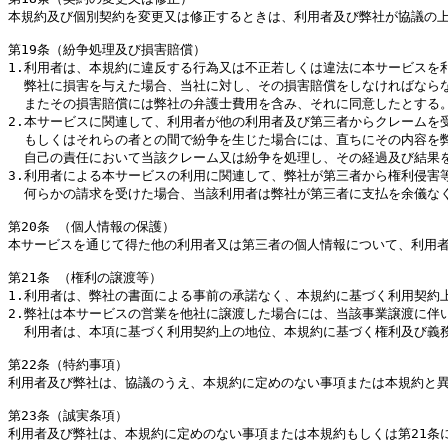
本規約及び個別契約を変更又は修正するときは、利用者及び弊社が協議の上
第19条（紛争処理及び損害賠償）

1.利用者は、本規約に違反する行為又は不正若しくは違法に本サービスを利
  弊社に損害を与えた場合、当社に対し、その損害賠償をしなければならな
  またその損害賠償には弊社の弁護士費用を含み、それに同意したとする。
2.本サービスに関連して、利用者が他の利用者及び第三者からクレームを受
  もしくはそれらの者との間で紛争を生じた場合には、直ちにその内容を弊
  自己の責任において当該クレーム又は紛争を処理し、その経過及び結果
3.利用者による本サービスの利用に関連して、弊社が第三者から権利侵害等
  何らかの請求を受けた場合、当該利用者は弊社が第三者に支払を余儀な
第20条 （個人情報の保護）

本サービスを通じて得た他の利用者又は第三者の個人情報について、利用者
第21条 （権利の譲渡等）

1.利用者は、弊社の書面による事前の承諾なく、本規約に基づく利用契約
2.弊社は本サービスの営業を他社に譲渡した場合には、当該事業譲渡に伴
  利用者は、本項に基づく利用契約上の地位、本規約に基づく権利及び義
第22条（特約事項）

利用者及び弊社は、協議のうえ、本規約に定めのない事項または本規約と異
第23条（誠実条項）

利用者及び弊社は、本規約に定めのない事項または本規約もしくは第21条