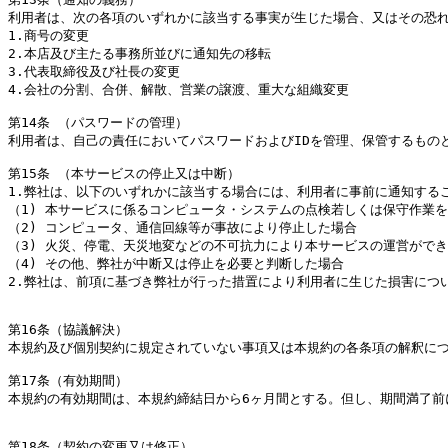
利用者は、次の各項のいずれかに該当する事実が生じた場合、又はその恐れ
1.商号の変更

2.本店及び主たる事務所並びに通知先の移転

3.代表取締役及び社長の変更

4.会社の分割、合併、解散、営業の譲渡、重大な組織変更

第14条 （パスワードの管理）

利用者は、自己の責任においてパスワードおよびIDを管理、保管するもの
第15条 （本サービスの停止又は中断）

1.弊社は、以下のいずれかに該当する場合には、利用者に事前に通知する
（1) 本サービスに係るコンピュータ・システムの点検若しくは保守作業を
（2) コンピュータ、通信回線等が事故により停止した場合

（3) 火災、停電、天災地変などの不可抗力により本サービスの運営ができ
（4) その他、弊社が中断又は停止を必要と判断した場合

2.弊社は、前項に基づき弊社が行った措置により利用者に生じた損害につい
第16条（協議解決）

本規約及び個別契約に規定されていない事項又は本規約の各条項の解釈につ
第17条（有効期間）

本規約の有効期間は、本規約締結日から6ヶ月間とする。但し、期間満了前
第18条（契約の変更又は修正）
