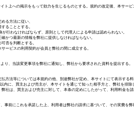
イト上への掲示をもって効力を生じるものとする。規約の改定後、本サービス
める方法に従い、

することとする。

身が行わなければならず、原則として代理人による申請は認められない。

正確かつ最新の情報を弊社に提供しなければならない。

可否を判断とする。

本サービスの利用契約が会員と弊社の間に成立する。

より、当該変更事項を弊社に通知し、弊社から要求された資料を提出する。

支払方法等については本規約の他、別途弊社が定め、本サイトにて表示する料
月以内に、買主および売主が、本サイトを通じて知った相手方と、弊社を排除し
、弊社は、買主および売主に対して、本条の定めにしたがって、利用料金を請
、事前にこれを承諾した上、利用者は弊社の請求に基づいて、その実費を弊社