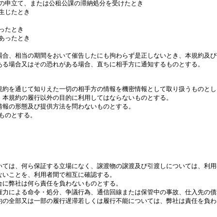
の申立て、または公租公課の滞納処分を受けたとき

じたとき

たとき

ったとき

場合、相当の期間をおいて催告したにも拘わらず是正しないとき、本規約及び
ある場合又はその恐れがある場合、直ちに相手方に通知するものとする。

規約を通じて知りえた一切の相手方の情報を機密情報として取り扱うものとし
、本規約の履行以外の目的に利用してはならないものとする。

情報の形態及び提供方法を問わないものとする。

のとする。

いては、何ら保証する立場になく、譲渡物の譲渡及び引渡しについては、利用
ないことを、利用者間で相互に確認する。

合に弊社は何ら責任を負わないものとする。

権力による命令・処分、争議行為、通信回線または保管中の事故、仕入先の債
約の全部又は一部の履行遅滞若しくは履行不能については、弊社は責任を負わ