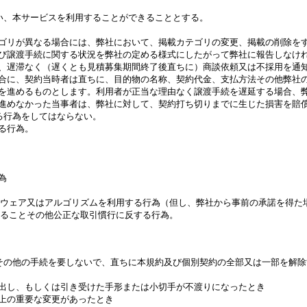
い、本サービスを利用することができることとする。

ゴリが異なる場合には、弊社において、掲載カテゴリの変更、掲載の削除をす
び譲渡手続に関する状況を弊社の定める様式にしたがって弊社に報告しなけれ
、遅滞なく（遅くとも見積募集期間終了後直ちに）商談依頼又は不採用を通知
合に、契約当時者は直ちに、目的物の名称、契約代金、支払方法その他弊社の
を進めるものとします。利用者が正当な理由なく譲渡手続を遅延する場合、弊
進めなかった当事者は、弊社に対して、契約打ち切りまでに生じた損害を賠償
行為をしてはならない。

行為。



トウェア又はアルゴリズムを利用する行為（但し、弊社から事前の承諾を得た場
ることその他公正な取引慣行に反する行為。

その他の手続を要しないで、直ちに本規約及び個別契約の全部又は一部を解除
出し、もしくは引き受けた手形または小切手が不渡りになったとき

上の重要な変更があったとき
