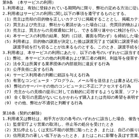
第9条 （本サービスの利用）

1.利用者は、有効に登録されている期間内に限り、弊社の定める方法に従
2.利用者はサービスの利用に関し以下の事項を遵守するものとする。

（1）売主は売却の目的物を正しいカテゴリに掲載することとし、掲載カテ
（2）買主および売主は、弊社から要請があった場合には、売買目的物およ
（3）売主は、買主からの見積通知に対し、できる限り速やかに検討を行い
（4）本サービスの利用の結果、契約（口頭、書面を問わず）を締結した場
（5）利用者は、目的物の譲渡が決定した後は譲渡完了まで誠実に譲渡手続
　　 譲渡手続を打ち切ることが出来るものとする。このとき、譲渡手続を
3.利用者は、本サービスの利用にあたり、以下の各号のいずれかに該当する
（1）弊社、本サービスの他の利用者および第三者の権利、利益等を侵害する
（2）法令又は所属する業界団体の内部規則に違反する行為

（3）公序良俗に反する行為

（4）サービス利用者の判断に錯誤を与える行為

（5）有害なコンピュータ・プログラム、メール等を送信または書き込む行為
（6) 弊社のサーバーその他のコンピュータに不正にアクセスする行為

（7) 売主からの見積の提示に対して自動的に応答するような装置、ソフ
（8) 全く取引の意図がないにもかかわらず購入または売却の希望を表明す
（9) その他、弊社が不適切と判断する行為

第10条（契約の解除）

1.利用者又は弊社は、相手方が次の各号のいずれかに該当した場合、催告
（1）監督官庁より営業の取消し、停止等の処分を受けたとき

（2）支払停止もしくは支払不能の状態に陥ったとき、または、自己の振り
（3）信用資力の著しい低下があったとき、またはこれに影響を及ぼす営業