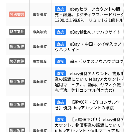
ＰＶ
ebayセラーアカウントの販
売・譲渡。ポジティブフィードバック
事業譲渡
1200以上98.8％ リミット2.1億ドル
月間売上
eBay輸出のノウハウサイト
事業譲渡
サイト形態
eBay ・中国・タイ輸入のノ
事業譲渡
ウハウサイト
カテゴリ
輸入ビジネスノウハウブログ
事業譲渡
ebay優良アカウント、物販事
業の譲渡について (ebayアカウント・
フリーワード
事業譲渡
運用マニュアル、動画、ヤフオク転
売手法、弊社コンサル付き含む）
【運営6年・1年コンサル付
地域
事業譲渡
き】優良ebayアカウントの譲渡
【大幅値下げ！】ebay優良ア
業界・業種
カウント、物販事業の譲渡について
(ebayアカウント・運用マニュアル、
事業譲渡