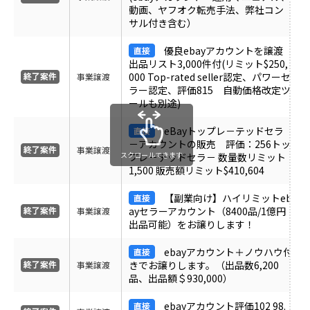
動画、ヤフオク転売手法、弊社コン
受付中のみ表示
サル付き含む）
優良ebayアカウントを譲渡
出品リスト3,000件付(リミット$250,
000 Top-rated seller認定、パワーセ
事業譲渡
ラー認定、評価815 自動価格改定ツ
ールも別途)
eBayトップレ－テッドセラ
－アカウントの販売 評価：256トッ
事業譲渡
スクロールできます
プレ－テッドセラ－ 数量数リミット
1,500 販売額リミット$410,604
【副業向け】ハイリミットeb
ayセラーアカウント（8400品/1億円
事業譲渡
出品可能）をお譲りします！
ebayアカウント＋ノウハウ付
きでお譲りします。（出品数6,200
事業譲渡
品、出品額＄930,000）
ebayアカウント評価102 98.