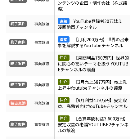
ンテンツの企画・制作会社（株式譲
ＰＶ
渡）
YouTube登録者20万越え
月間売上
事業譲渡
漫画動画チャンネル
【月利200万円】世界の出来
サイト形態
事業譲渡
事を解説するYouTubeチャンネル
【月間利益750万円】世界的
カテゴリ
に関心の高いテーマを扱う YOUTUB
事業譲渡
Eチャンネルの譲渡
【3月売上587万円】売上急
フリーワード
事業譲渡
上昇中Youtubeチャンネルの譲渡
【9月利益419万円】安定収
事業譲渡
益、高齢者向けYouTubeチャンネル
地域
【合算年間利益3,600万円】
安定収益の老舗YOUTUBE2チャンネ
事業譲渡
業界・業種
ルの譲渡