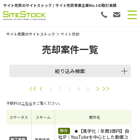
サイト売買のサイトストック / サイト売買専業企業No.1の取引実績
サイト売買のサイトストック
＞ サイト売却
売却案件一覧
絞り込み検索
譲渡スキーム
1
2
3
4
5
手数料は
こちら
をご覧ください。
会員数
ステータス
スキーム
案件名
希望価格
★【黒字化｜年商3億円】自
社IP｜YouTubeを中心とした動画コ
事業譲渡