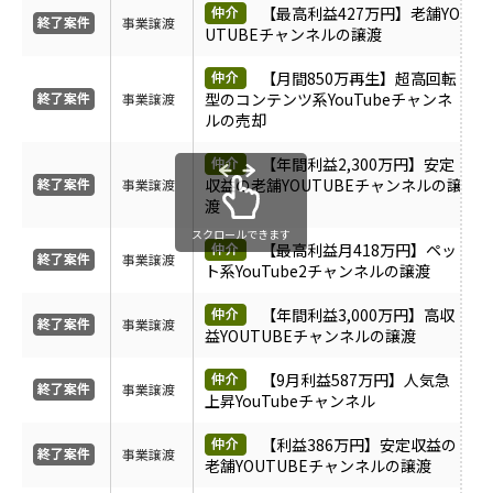
【最高利益427万円】老舗YO
受付中のみ表示
事業譲渡
UTUBEチャンネルの譲渡
【月間850万再生】超高回転
型のコンテンツ系YouTubeチャンネ
事業譲渡
ルの売却
【年間利益2,300万円】安定
収益の老舗YOUTUBEチャンネルの譲
事業譲渡
渡
スクロールできます
【最高利益月418万円】ペッ
事業譲渡
ト系YouTube2チャンネルの譲渡
【年間利益3,000万円】高収
事業譲渡
益YOUTUBEチャンネルの譲渡
【9月利益587万円】人気急
事業譲渡
上昇YouTubeチャンネル
【利益386万円】安定収益の
事業譲渡
老舗YOUTUBEチャンネルの譲渡