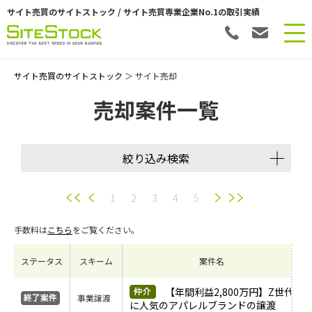
サイト売買のサイトストック / サイト売買専業企業No.1の取引実績
サイト売買のサイトストック
＞ サイト売却
売却案件一覧
絞り込み検索
譲渡スキーム
1
2
3
4
5
手数料は
こちら
をご覧ください。
会員数
ステータス
スキーム
案件名
希望価格
【年間利益2,800万円】Z世代
事業譲渡
に人気のアパレルブランドの譲渡