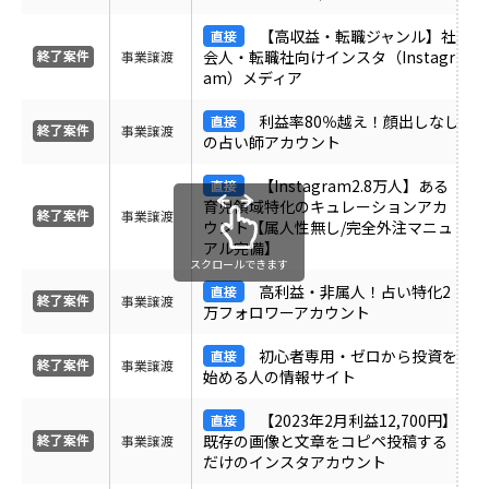
受付中のみ表示
【高収益・転職ジャンル】社
会人・転職社向けインスタ（Instagr
事業譲渡
am）メディア
利益率80％越え！顔出しなし
事業譲渡
の占い師アカウント
【Instagram2.8万人】ある
育児領域特化のキュレーションアカ
事業譲渡
ウント【属人性無し/完全外注マニュ
アル完備】
スクロールできます
高利益・非属人！占い特化2
事業譲渡
万フォロワーアカウント
初心者専用・ゼロから投資を
事業譲渡
始める人の情報サイト
【2023年2月利益12,700円】
既存の画像と文章をコピペ投稿する
事業譲渡
だけのインスタアカウント