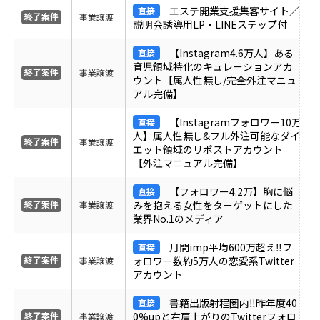
エステ開業支援集客サイト／
事業譲渡
説明会誘導用LP・LINEステップ付
【Instagram4.6万人】ある
育児領域特化のキュレーションアカ
事業譲渡
ウント【属人性無し/完全外注マニュ
アル完備】
【Instagramフォロワー10万
人】属人性無し&フル外注可能なダイ
事業譲渡
エット領域のリポストアカウント
【外注マニュアル完備】
【フォロワー4.2万】胸に悩
みを抱える女性をターゲットにした
事業譲渡
業界No.1のメディア
月間imp平均600万超え‼︎フ
ォロワー数約5万人の恋愛系Twitter
事業譲渡
アカウント
書籍出版射程圏内‼︎昨年度40
0%upと右肩上がりのTwitterフォロ
事業譲渡