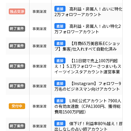
ＰＶ
高利益・非属人！占いに特化
事業譲渡
2万フォロワーアカウント
月間売上
高利益・非属人！占い特化2
事業譲渡
万フォロワーアカウント
サイト形態
【月商65万美容系ECショッ
事業譲渡
プ】集客/仕入れすべて自動化済み
カテゴリ
【11日間で売上100万円超
え！】5.1万フォロワーさつまいもス
事業譲渡
イーツインスタアカウント運営事業
フリーワード
【Instagram】フォロワー9
事業譲渡
万名のビジネスマン向けアカウント
LINE公式アカウント 7900人
地域
の有効友達数（CPA1300円、獲得総
事業譲渡
費用1500万円超）
業界・業種
値下げ！利益率80％越え！顔
事業譲渡
出しなしの占い師アカウント