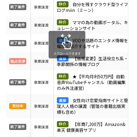
自分を残すクラウド型ライフ
受付中のみ表示
事業譲渡
ログmiin（ミーン）
ママの為の動画ポータル、キ
事業譲渡
ュレーションサイト
VODや話題のエンタメ情報を
事業譲渡
幅広く紹介するサイト
スクロールできます
【価格変更】生活役立ち系・
事業譲渡
季節関係の情報ブログ
★【平均月利50万円】自動
音声YouTubeチャンネル（動画編集
事業譲渡
のみ外注運営）
女性向け恋愛指南サイトと管
理人人格の譲渡（管理の書籍出版実
事業譲渡
績も含め）
【年商7,200万】Amazon&
事業譲渡
楽天 健康美容サプリ