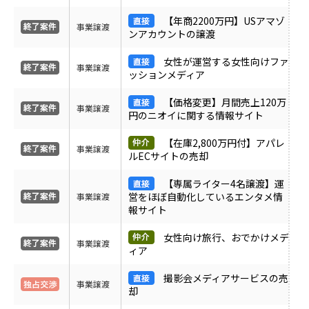
ＰＶ
【年商2200万円】USアマゾ
事業譲渡
ンアカウントの譲渡
月間売上
女性が運営する女性向けファ
事業譲渡
ッションメディア
サイト形態
【価格変更】月間売上120万
事業譲渡
円のニオイに関する情報サイト
カテゴリ
【在庫2,800万円付】アパレ
事業譲渡
ルECサイトの売却
【専属ライター4名譲渡】運
フリーワード
営をほぼ自動化しているエンタメ情
事業譲渡
報サイト
女性向け旅行、おでかけメデ
地域
事業譲渡
ィア
撮影会メディアサービスの売
事業譲渡
業界・業種
却