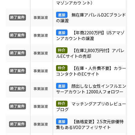
マゾンアカウ ント）
ＰＶ
無在庫アパレルD2Cブランド
事業譲渡
の譲渡
月間売上
【年商2200万円】USアマゾ
事業譲渡
ンアカウントの譲渡
サイト形態
【在庫2,800万円付】アパレ
事業譲渡
ルECサイトの売却
カテゴリ
【在庫・人件費不要】カラー
事業譲渡
コンタクトのECサイト
フリーワード
顔出しなし女性インフルエン
事業譲渡
サーアカウント 12000人フォロワー
マッチングアプリのレビュー
地域
事業譲渡
ブログ
【価格変更】2.5次元俳優特
事業譲渡
業界・業種
集もあるVODアフィリサイト