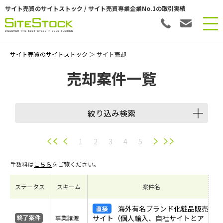
サイト売買のサイトストック / サイト売買専業企業No.1の取引実績
サイト売買のサイトストック
＞ サイト売却
売却案件一覧
絞り込み検索
譲渡スキーム
1
2
3
4
5
手数料は
こちら
をご覧ください。
会員数
ステータス
スキーム
案件名
希望価格
海外有名ブランド化粧品販売
サイト（個人輸入、自社サイトとア
事業譲渡