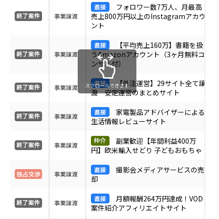
フォロワー数7万人、月最高
受付中のみ表示
売上800万円以上のInstagramアカウ
事業譲渡
ント
【平均売上160万】書籍を扱
うAmazonアカウント（3ヶ月無料コ
事業譲渡
ンサル付）
【外注運営】29サイト全て譲
スクロールできます
事業譲渡
渡 安定運営のまとめサイト
家電製品アドバイザーによる
事業譲渡
生活情報レビューサイト
副業歓迎【年間利益400万
事業譲渡
円】欧米輸入せどり 子どもおもちゃ
撮影会メディアサービスの売
事業譲渡
却
月額報酬264万円達成！VOD
事業譲渡
案件紹介アフィリエイトサイト