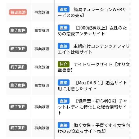
ＰＶ
簡易キュレーションWEBサ
事業譲渡
ービスの売却
月間売上
【1000記事以上】女性のた
事業譲渡
めの恋愛アンテナサイト
サイト形態
主婦向けコンテンツアフィリ
事業譲渡
エイト比較サイト
カテゴリ
ナイトワークサイト【オリ文
事業譲渡
章豊富】
【MozDA５１】婚活サイト
フリーワード
事業譲渡
用に用意したサイト
【資産型・初心者OK】チャ
ットレディに特化した総合情報サイ
事業譲渡
地域
ト
働く女性・子育てする女性向
事業譲渡
業界・業種
けのお役立ちサイト売却