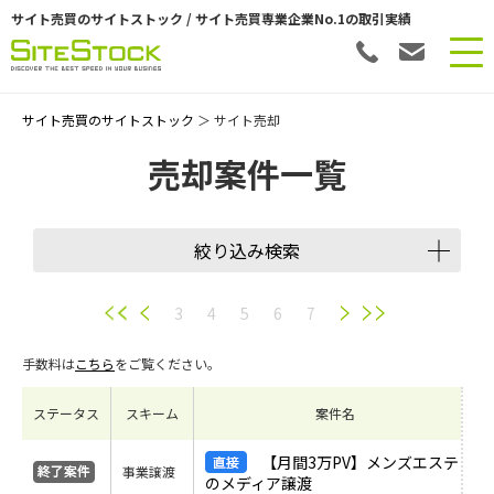
サイト売買のサイトストック / サイト売買専業企業No.1の取引実績
サイト売買のサイトストック
＞ サイト売却
売却案件一覧
絞り込み検索
譲渡スキーム
3
4
5
6
7
手数料は
こちら
をご覧ください。
会員数
ステータス
スキーム
案件名
希望価格
【月間3万PV】メンズエステ
事業譲渡
のメディア譲渡