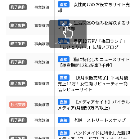
女性向けのお役立ちサイト売
受付中のみ表示
事業譲渡
却
生活関連の悩みを解決するサ
事業譲渡
イト売却
月間12万PV「梅田ランチ」
スクロールできます
事業譲渡
「おひとりさま」に強いブログ
猫に特化したニュースサイト
事業譲渡
【運営期間12年/記事7千件】
【6月末販売終了】平均月間
売上17万！女性向けビューティー商
事業譲渡
品レビューサイト
【メディアサイト】バイラル
事業譲渡
メディア(月間50万PV以上)
老舗 ストリートスナップ
事業譲渡
ハンドメイドに特化した新規
メディア（ワードプレス・オリジナ
事業譲渡