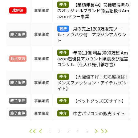
【業績伸長中】商標取得済み
のオリジナルブランド商品を扱うAm
事業譲渡
azonセラー事業
月の売上1200万販売ツー
ル・ノウハウ付 アマゾンアカウン
事業譲渡
ト
年商1.1億 利益3000万超 Am
azon超優良アカウント譲渡及び運営
事業譲渡
コンサル（仕入れ先引継ぎ含）
【大幅値下げ！知名度抜群！
メンズファッション・アイテムECサ
事業譲渡
イト】
【ペットグッズECサイト】
事業譲渡
中古パソコンの販売サイト
事業譲渡
1
2
3
4
5