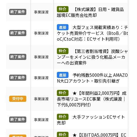
ＰＶ
【株式譲渡】日用・雑貨品
事業譲渡
越境EC販売会社売却
月間売上
大型フェス掲載実績あり：チ
ケット売買仲介サービス（BtoB／Bt
事業譲渡
oC/CtoC対応：ECサイト利用可）
サイト形態
【第三者割当増資】炭酸シャ
ンプーをメインに扱う化粧品メーカ
事業譲渡
カテゴリ
ーへの出資案件
予約残数5000件以上 AMAZO
事業譲渡
N大口アカウント・取引先引継ぎ
フリーワード
★【年間利益2,000万円】成
長市場リユースEC事業（株式譲渡｜
事業譲渡
下代6,000万円付）
地域
大手ファッションECサイト
事業譲渡
売却
業界・業種
★【EBITDA5,000万円】EC