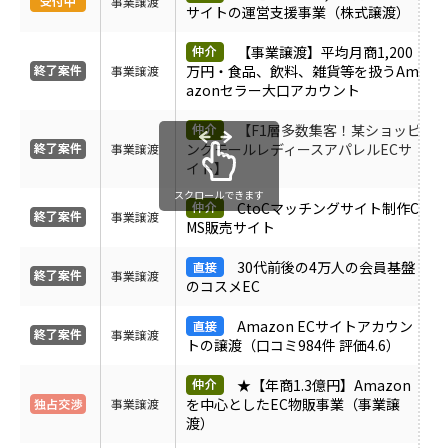
事業譲渡
サイトの運営支援事業（株式譲渡）
受付中のみ表示
【事業譲渡】平均月商1,200
万円・食品、飲料、雑貨等を扱うAm
事業譲渡
azonセラー大口アカウント
【F1層多数集客！某ショッピ
ングモールレディースアパレルECサ
事業譲渡
イト】
スクロールできます
CtoCマッチングサイト制作C
事業譲渡
MS販売サイト
30代前後の4万人の会員基盤
事業譲渡
のコスメEC
Amazon ECサイトアカウン
事業譲渡
トの譲渡（口コミ984件 評価4.6）
★【年商1.3億円】Amazon
を中心としたEC物販事業（事業譲
事業譲渡
渡）