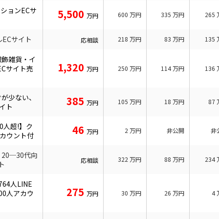
ションECサ
5,500
600
万円
335
万円
265
万円
ルECサイト
218
万円
83
万円
135
応相談
服飾雑貨・イ
1,320
ECサイト売
250
万円
114
万円
136
万円
クが少ない、
385
105
万円
18
万円
87
万円
イト
0人超!】ク
46
2
万円
非公開
非
万円
アカウント付
20─30代向
322
万円
88
万円
234
応相談
ト
64人LINE
275
000人アカウ
30
万円
26
万円
4
万円