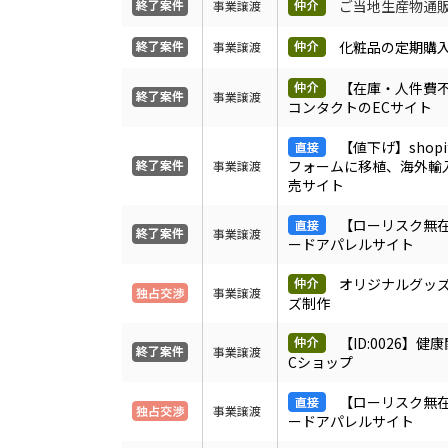
ご当地生産物通
事業譲渡
化粧品の定期購
事業譲渡
【在庫・人件費
事業譲渡
コンタクトのECサイト
【値下げ】shopi
フォームに移植、海外輸
事業譲渡
売サイト
【ローリスク無
事業譲渡
ードアパレルサイト
オリジナルグッ
事業譲渡
ズ制作
【ID:0026】健
事業譲渡
Cショップ
【ローリスク無
事業譲渡
ードアパレルサイト