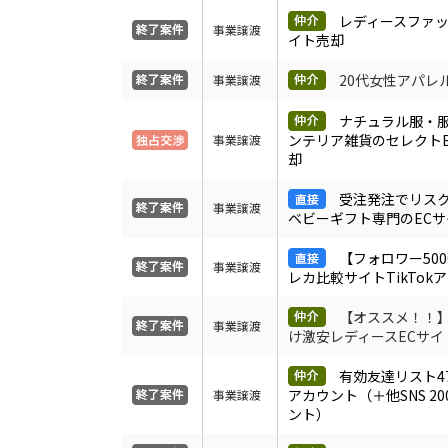
レディースファッ
事業譲渡
イト売却
20代女性アパレ
事業譲渡
ナチュラル服・
ンテリア雑貨のセレクト
事業譲渡
却
受注発注でリス
事業譲渡
ベビーギフト専門のECサ
【フォロワー500
事業譲渡
レカ比較サイトTikTok
【オススメ！！】
事業譲渡
け激安レディースECサイ
有効友達リスト47
アカウント（＋他SNS 2
事業譲渡
ント）