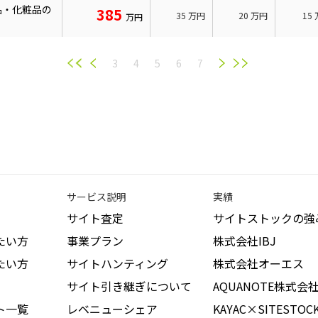
品・化粧品の
385
35
万円
20
万円
15
万円
3
4
5
6
7
サービス説明
実績
サイト査定
サイトストックの強
たい方
事業プラン
株式会社IBJ
たい方
サイトハンティング
株式会社オーエス
サイト引き継ぎについて
AQUANOTE株式会
ト一覧
レベニューシェア
KAYAC×SITESTOC