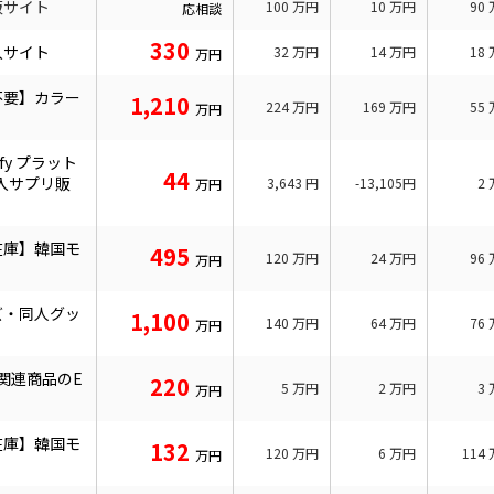
販サイト
100
万円
10
万円
90
応相談
330
入サイト
32
万円
14
万円
18
万円
不要】カラー
1,210
224
万円
169
万円
55
万円
fy プラット
44
入サプリ販
3,643
円
-13,105円
2
万円
在庫】韓国モ
495
120
万円
24
万円
96
万円
ズ・同人グッ
1,100
140
万円
64
万円
76
万円
康関連商品のE
220
5
万円
2
万円
3
万円
在庫】韓国モ
132
120
万円
6
万円
114
万円