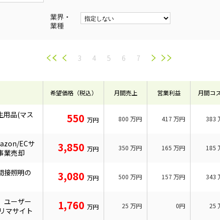
業界・
業種
3
4
5
6
7
希望価格（税込）
月間売上
営業利益
月間コ
生用品(マス
550
800
万円
417
万円
383
万円
zon/ECサ
3,850
350
万円
165
万円
185
万円
事業売却
間接照明の
3,080
500
万円
157
万円
343
万円
品、ユーザー
1,760
25
万円
0円
25
万円
フリマサイト