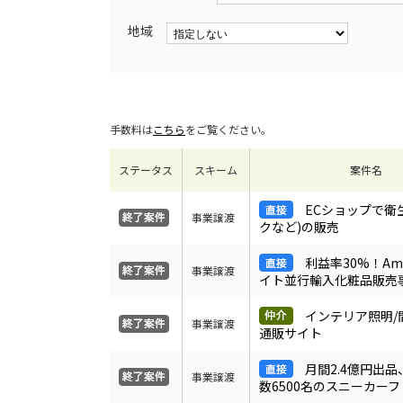
地域
手数料は
こちら
をご覧ください。
ステータス
スキーム
案件名
ECショップで衛
事業譲渡
クなど)の販売
利益率30%！Ama
事業譲渡
イト並行輸入化粧品販売
インテリア照明/
事業譲渡
通販サイト
月間2.4億円出
事業譲渡
数6500名のスニーカー