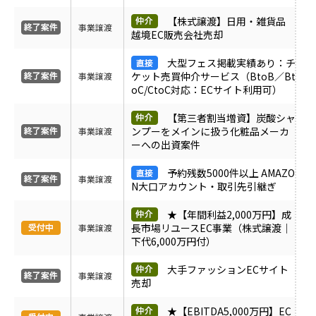
ＰＶ
【株式譲渡】日用・雑貨品
事業譲渡
越境EC販売会社売却
月間売上
大型フェス掲載実績あり：チ
ケット売買仲介サービス（BtoB／Bt
事業譲渡
oC/CtoC対応：ECサイト利用可）
サイト形態
【第三者割当増資】炭酸シャ
ンプーをメインに扱う化粧品メーカ
事業譲渡
カテゴリ
ーへの出資案件
予約残数5000件以上 AMAZO
事業譲渡
N大口アカウント・取引先引継ぎ
フリーワード
★【年間利益2,000万円】成
長市場リユースEC事業（株式譲渡｜
事業譲渡
下代6,000万円付）
地域
大手ファッションECサイト
事業譲渡
売却
業界・業種
★【EBITDA5,000万円】EC