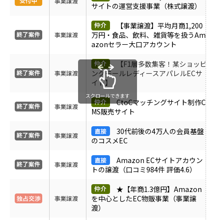
事業譲渡
サイトの運営支援事業（株式譲渡）
受付中のみ表示
【事業譲渡】平均月商1,200
万円・食品、飲料、雑貨等を扱うAm
事業譲渡
azonセラー大口アカウント
【F1層多数集客！某ショッピ
ングモールレディースアパレルECサ
事業譲渡
イト】
スクロールできます
CtoCマッチングサイト制作C
事業譲渡
MS販売サイト
30代前後の4万人の会員基盤
事業譲渡
のコスメEC
Amazon ECサイトアカウン
事業譲渡
トの譲渡（口コミ984件 評価4.6）
★【年商1.3億円】Amazon
を中心としたEC物販事業（事業譲
事業譲渡
渡）