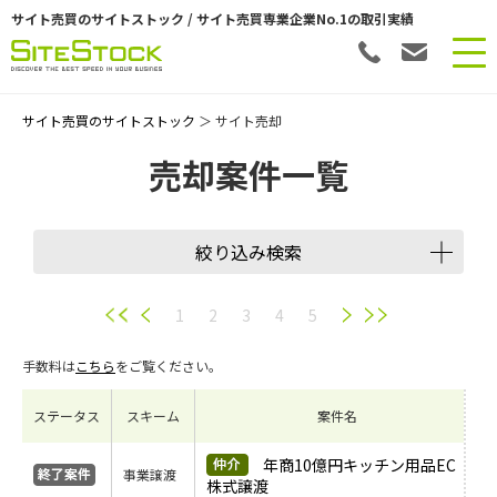
サイト売買のサイトストック / サイト売買専業企業No.1の取引実績
サイト売買のサイトストック
＞ サイト売却
売却案件一覧
絞り込み検索
譲渡スキーム
1
2
3
4
5
手数料は
こちら
をご覧ください。
会員数
ステータス
スキーム
案件名
希望価格
年商10億円キッチン用品EC
事業譲渡
株式譲渡