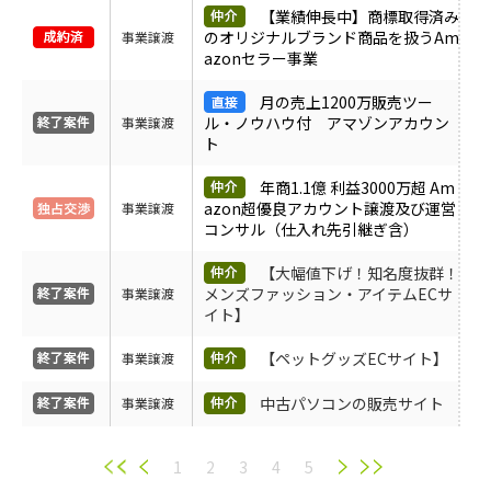
【業績伸長中】商標取得済み
のオリジナルブランド商品を扱うAm
事業譲渡
azonセラー事業
月の売上1200万販売ツー
ル・ノウハウ付 アマゾンアカウン
事業譲渡
ト
年商1.1億 利益3000万超 Am
azon超優良アカウント譲渡及び運営
事業譲渡
コンサル（仕入れ先引継ぎ含）
【大幅値下げ！知名度抜群！
メンズファッション・アイテムECサ
事業譲渡
イト】
【ペットグッズECサイト】
事業譲渡
中古パソコンの販売サイト
事業譲渡
1
2
3
4
5