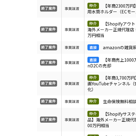
【年商2300万円
事業譲渡
用水筒ホルダー（ECモ
【Shopifyア
海外メーカー正規代理店 ※
事業譲渡
万円相当
amazonの雑
事業譲渡
【年商売上1000
事業譲渡
nD2Cの売却
【年商3,700万
画YouTubeチャンネル
事業譲渡
化）
生命保険無料相
事業譲渡
【Shopifyサ
品】海外メーカー正規代理
事業譲渡
00万円相当