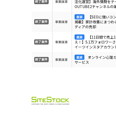
注化運営】海外情勢をテ
事業譲渡
OUTUBE2チャンネルの
【SEOに強いコ
掲載】家計改善にまつわ
事業譲渡
ディアの売却
【11日間で売上1
え！】5.1万フォロワー
事業譲渡
イーツインスタアカウン
オンライン心理
事業譲渡
サービス