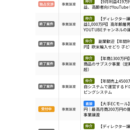
【9月利益419
事業譲渡
益、高齢者向けYouTub
【ディレクター
益1,000万円】高年齢層
事業譲渡
YOUTUBEチャンネルの
副業歓迎【年間利
事業譲渡
円】欧米輸入せどり 子
【年商1300万
商品のサブスク事業（定期
事業譲渡
超）
【年間売上450
自システムで運営するド
事業譲渡
ピングシステム
【大手ECモール
円｜最高月商200万円
事業譲渡
事業譲渡
【ディレクター