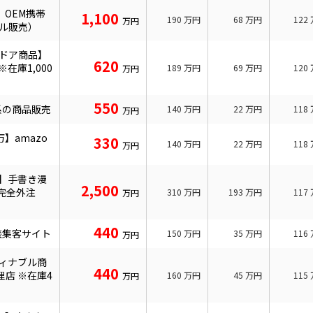
】OEM携帯
1,100
190
万円
68
万円
122
万円
ール販売）
ウトドア商品】
620
在庫1,000
189
万円
69
万円
120
万円
550
貨系の商品販売
140
万円
22
万円
118
万円
万】amazo
330
140
万円
22
万円
118
万円
円】手書き漫
2,500
（完全外注
310
万円
193
万円
117
万円
440
談集客サイト
150
万円
35
万円
116
万円
スティナブル商
440
店 ※在庫4
160
万円
45
万円
115
万円