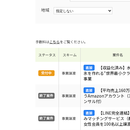
地域
手数料は
こちら
をご覧ください。
ステータス
スキーム
案件名
【収益化済み】
氷を作れる“世界最小クラ
事業譲渡
事業
【平均売上160
うAmazonアカウント（
事業譲渡
ンサル付）
【LINE完全連
みマッチングサービス（
事業譲渡
女性会員を100名以上譲