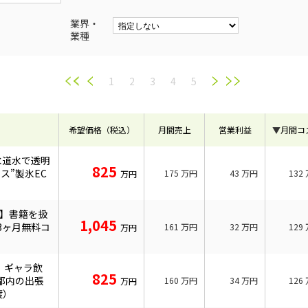
業界・
業種
1
2
3
4
5
希望価格（税込）
月間売上
営業利益
▼
月間コ
水道水で透明
825
ス”製氷EC
175
万円
43
万円
132
万円
万】書籍を扱
1,045
3ヶ月無料コ
161
万円
32
万円
129
万円
結】ギャラ飲
825
都内の出張
160
万円
34
万円
126
万円
渡）