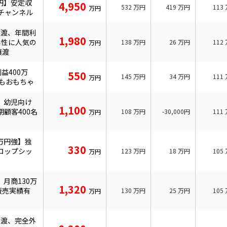
万円】安定収
4,950
532
万円
419
万円
113
万円
eチャンネル
譲渡、年間利
1,980
男性に人気の
138
万円
26
万円
112
万円
譲渡
益400万
550
145
万円
34
万円
111
万円
どもおもちゃ
円】幼児向け
1,100
顧客400名
108
万円
-30,000円
111
万円
0万円強】独
330
ロップシッ
123
万円
18
万円
105
万円
】月商130万
1,320
の販売実績有
130
万円
25
万円
105
万円
譲渡、完全外