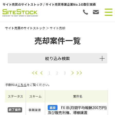
サイト売買のサイトストック / サイト売買専業企業No.1の取引実績
サイト売買のサイトストック
＞ サイト売却
売却案件一覧
絞り込み検索
譲渡スキーム
1
2
3
手数料は
こちら
をご覧ください。
会員数
ステータス
スキーム
案件名
希望価格
FX IB(月間平均報酬200万円)
事業譲渡
及び販売利権、導線譲渡