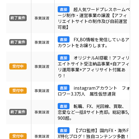
ＰＶ
超人気ワードプレスホームペ
ージ制作・運営事業の譲渡【アフィ
事業譲渡
リエイトサイトの制作及び自前運営
月間売上
可能】
FX,BO情報を発信しているア
サイト形態
事業譲渡
カウントをお譲りします。
オリジナルAI搭載！アフィリ
カテゴリ
エイトサイト受注納品事業+自アフィ
事業譲渡
リ運用事業+アフィリサイト付属あ
り！
フリーワード
instagramアカウント フォ
事業譲渡
ロワー3.3万人 属性仮想通貨
転職、FX、光回線、買取、
地域
恋愛など一括8サイト売却。総記事5,
事業譲渡
900超。
業界・業種
【プロ監修】国内FX・海外F
X特化ブログ！独自コンテンツ多数！
事業譲渡