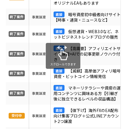
オリジナルEAもあります
受付中のみ表示
暗号資産初中級者向けサイト
事業譲渡
【時事・通貨・ニュースなど】
仮想通貨・WEB3.0など、ネ
事業譲渡
ットビジネストレンドブログの販売
【高需要】アフィリエイトサ
イト譲渡+AIでの記事更新ノウハウ付
事業譲渡
き
スクロールできます
【減額】高単価アフィリ暗号
事業譲渡
資産・ビットコイン情報発信
マネーリテラシーや資産の運
用コンテンツに興味ある方【引継ぎ
事業譲渡
後に独立できるレベルの収益構造】
【値下げ】海外FXのEA配布
向け集客ブログ＋公式LINEアカウン
事業譲渡
ト2つ譲渡