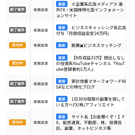
≪企業系広告メディア≫ 海
外FX・米国株特化型インフォメーシ
事業譲渡
ョンサイト
ビジネスキャッシング系広告
事業譲渡
付与「月間収益安定24万円」
医療✖️ビジネスマッチング
事業譲渡
【9月収益33万】顔出しなし
の投資系YouTubeチャンネル『YouT
事業譲渡
ube登録者約1万人』
家計改善マネーフォワードNI
事業譲渡
SAなどの特化ブログ
1日30分程度の副業を探して
事業譲渡
いる方へFX/株/アフィリエイト
サイト名【お金稼ぐぞ！】F
X、仮想通貨、不動産、株、投資信
事業譲渡
託、副業、ネットビジネス等