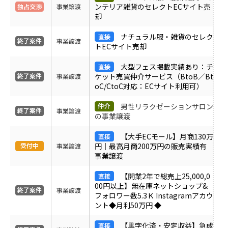
ンテリア雑貨のセレクトECサイト売
事業譲渡
却
ナチュラル服・雑貨のセレク
事業譲渡
トECサイト売却
大型フェス掲載実績あり：チ
ケット売買仲介サービス（BtoB／Bt
事業譲渡
oC/CtoC対応：ECサイト利用可）
男性リラクゼーションサロン
事業譲渡
の事業譲渡
【大手ECモール】月商130万
円｜最高月商200万円の販売実績有
事業譲渡
事業譲渡
【開業2年で総売上25,000,0
00円以上】無在庫ネットショップ&
事業譲渡
フォロワー数5.3Ｋ Instagramアカウ
ント◆月利50万円 ◆
【黒字化済・安定収益】急成