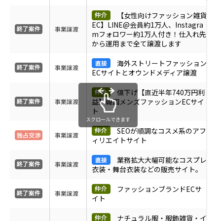
受付中のみ表示
【女性向けファッション雑貨
EC】LINE@会員約1万人、Instagra
事業譲渡
mフォロワー約1万人付き！仕入れ先
から運用まで全て譲渡します
海外ストリートファッション
事業譲渡
ECサイトとオウンドメディア譲渡
値下げ【直近半年740万円利
益】韓国メンズファッションECサイ
事業譲渡
ト
スクロールできます
SEOが順調なコスメ系のアフ
事業譲渡
ィリエイトサイト
業務拡大大幅可能なコスプレ
事業譲渡
衣装・舞台衣装などの販売サイト。
ファッションブランドECサ
事業譲渡
イト
ナチュラル服・服飾雑貨・イ