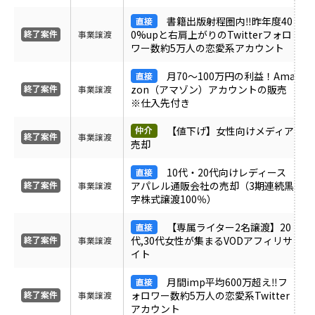
ＰＶ
書籍出版射程圏内‼︎昨年度40
0%upと右肩上がりのTwitterフォロ
事業譲渡
ワー数約5万人の恋愛系アカウント
月間売上
月70～100万円の利益！Ama
zon（アマゾン）アカウントの販売
事業譲渡
サイト形態
※仕入先付き
【値下げ】女性向けメディア
カテゴリ
事業譲渡
売却
10代・20代向けレディース
アパレル通販会社の売却（3期連続黒
事業譲渡
フリーワード
字株式譲渡100％）
【専属ライター2名譲渡】20
代,30代女性が集まるVODアフィリサ
事業譲渡
地域
イト
月間imp平均600万超え‼︎フ
業界・業種
ォロワー数約5万人の恋愛系Twitter
事業譲渡
アカウント