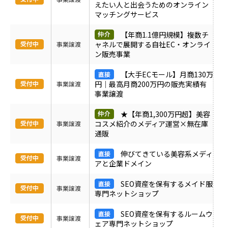
えたい人と出会うためのオンライン
ＰＶ
マッチングサービス
【年商1.1億円規模】複数チ
月間売上
ャネルで展開する自社EC・オンライ
事業譲渡
ン販売事業
サイト形態
【大手ECモール】月商130万
円｜最高月商200万円の販売実績有
事業譲渡
事業譲渡
カテゴリ
★【年商1,300万円超】美容
コスメ紹介のメディア運営×無在庫
事業譲渡
通販
フリーワード
伸びてきている美容系メディ
事業譲渡
アと企業ドメイン
地域
SEO資産を保有するメイド服
事業譲渡
専門ネットショップ
業界・業種
SEO資産を保有するルームウ
事業譲渡
ェア専門ネットショップ