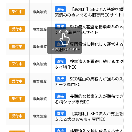
受付中のみ表示
【高粗利】SEO流入基盤を構
事業譲渡
築済みのぬいぐるみ服専門ECサイト
SEO流入基盤を構築済みのメ
事業譲渡
ンズ 下着専門ECサイト
専門領域に特化して運営する
事業譲渡
スクロールできます
犬服ECサイト
検索流入を獲得し続けるネク
事業譲渡
タイ特化EC
SEO経由の集客力が強みのス
事業譲渡
カーフ専門EC
長期的な検索流入が期待でき
事業譲渡
る柄シャツ専門EC
【高粗利】SEO流入が売上を
事業譲渡
支える犬のおもちゃ専門EC
検索流入を軸に成長する大人