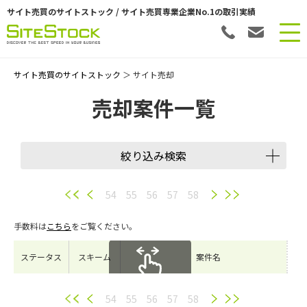
サイト売買のサイトストック / サイト売買専業企業No.1の取引実績
サイト売買のサイトストック
＞ サイト売却
売却案件一覧
絞り込み検索
譲渡スキーム
54
55
56
57
58
手数料は
こちら
をご覧ください。
会員数
ステータス
スキーム
案件名
希望価格
スクロールできます
54
55
56
57
58