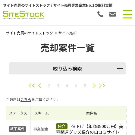
サイト売買のサイトストック / サイト売買専業企業No.1の取引実績
サイト売買のサイトストック
＞ サイト売却
売却案件一覧
絞り込み検索
譲渡スキーム
2
3
4
5
6
手数料は
こちら
をご覧ください。
会員数
ステータス
スキーム
案件名
希望価格
値下げ【年商3500万円】美
事業譲渡
容関連グッズ紹介の口コミサイト