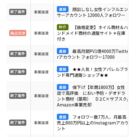
ＰＶ
顔出しなし女性インフルエン
事業譲渡
サーアカウント 12000人フォロワー
月間売上
【価格変更】ネイル商材＆ハ
ンドメイド商材の通販サイト＊在庫
事業譲渡
付き
サイト形態
最高月間PV1億4000万Twitte
事業譲渡
rアカウント フォロワー17000
カテゴリ
★★人気！女性アパレルブラ
事業譲渡
ンド専門通販ショップ★★
フリーワード
値下げ【年商1800万】女性
誌で高評価 におい予防・デオドラ
事業譲渡
ント商材（薬用） D２C×サブスク/
Amazon事業売却
地域
フォロワー数7万人、月最高
売上800万円以上のInstagramアカウ
事業譲渡
業界・業種
ント