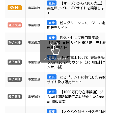
【オープンから710万売上】
受付中のみ表示
無在庫アパレルECサイトを譲渡しま
事業譲渡
す
粉末グリーンスムージーの定
事業譲渡
期販売サイト
海外・セレブ御用達高級
【靴/鞄】★ECサイト ※別途：売れ筋
事業譲渡
在庫500万程
【平均売上160万】書籍を扱
スクロールできます
うAmazonアカウント（3ヶ月無料コ
事業譲渡
ンサル付）
あるブランドに特化した買取
事業譲渡
サイト及び販売サイト
【1000万円分在庫譲渡】ジ
ム向け運動補助商品に特化したAmaz
事業譲渡
on物販事業
【ノウハウ付き・仕入先引継