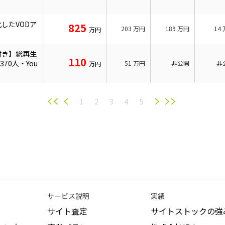
したVODア
825
203
万円
189
万円
14
万円
付き】総再生
110
370人・You
51
万円
非公開
非
万円
1
2
3
4
5
サービス説明
実績
サイト査定
サイトストックの強