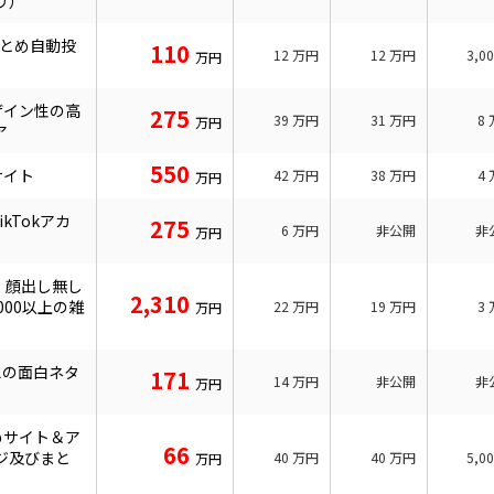
リ）
まとめ自動投
110
12
万円
12
万円
3,0
万円
ザイン性の高
275
39
万円
31
万円
8
万円
ア
550
サイト
42
万円
38
万円
4
万円
kTokアカ
275
6
万円
非公開
非
万円
】顔出し無し
2,310
000以上の雑
22
万円
19
万円
3
万円
えの面白ネタ
171
14
万円
非公開
非
万円
めサイト＆ア
66
ジ及びまと
40
万円
40
万円
5,0
万円