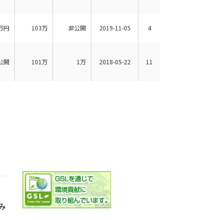
万円
103万
非公開
2019-11-05
4
公開
101万
1万
2018-05-22
11
み