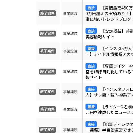
【月間最高450万
0万円越えの実績あり！
事業譲渡
事に強いトレンドブログ
【安定収益】芸
事業譲渡
美容情報サイト
【インスタ5万人
事業譲渡
ー】アイドル情報系アカ
【専属ライター4
営をほぼ自動化している
事業譲渡
報サイト
【インスタフォロ
事業譲渡
人】サレ妻・読み物系ア
【ライター2名譲
事業譲渡
万円を達成したニュース
【記事ディレク
ー譲渡】半自動運営でき
事業譲渡