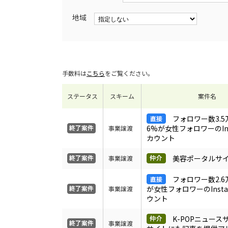
地域
手数料は
こちら
をご覧ください。
ステータス
スキーム
案件名
フォロワー数3.5
6%が女性フォロワーのIns
事業譲渡
カウント
美容ポータルサ
事業譲渡
フォロワー数2.6
が女性フォロワーのInsta
事業譲渡
ウント
K-POPニュー
事業譲渡