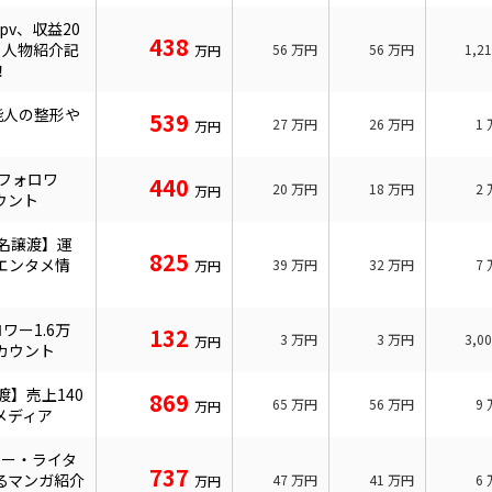
pv、収益20
438
】人物紹介記
56
万円
56
万円
1,2
万円
！
能人の整形や
539
27
万円
26
万円
1
万円
フォロワ
440
20
万円
18
万円
2
万円
ウント
名譲渡】運
825
エンタメ情
39
万円
32
万円
7
万円
ワー1.6万
132
3
万円
3
万円
3,0
万円
カウント
渡】売上140
869
65
万円
56
万円
9
万円
メディア
ター・ライタ
737
るマンガ紹介
47
万円
41
万円
6
万円