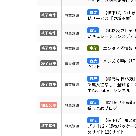
サイトにも記事を提供ア
【値下げ】2ch
事業譲渡
稿サービス【更新不要】
【価格変更】デ
事業譲渡
いキュレーションメディ
エンタメ系情報
事業譲渡
メンズ美容向けTi
事業譲渡
ウント
【最高月収75万
で属人性なし！登録者19
事業譲渡
学YouTubeチャンネル
月間160万PV超
事業譲渡
系まとめブログ
【値下げ】まと
プリ作成・販売パッケー
事業譲渡
めサイト120サイト