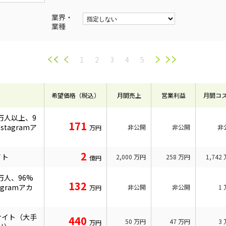
業界・
業種
1
2
3
4
5
希望価格（税込）
月間売上
営業利益
月間コ
万人以上、9
171
tagramア
非公開
非公開
非
万円
2
イト
2,000
万円
258
万円
1,742
億円
万人、96%
132
gramアカ
非公開
非公開
1
万円
スサイト（大手
440
50
万円
47
万円
3
万円