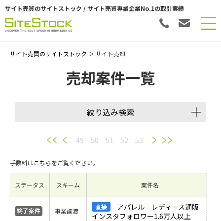
サイト売買のサイトストック / サイト売買専業企業No.1の取引実績
サイト売買のサイトストック
＞ サイト売却
売却案件一覧
絞り込み検索
譲渡スキーム
49
50
51
52
53
手数料は
こちら
をご覧ください。
会員数
ステータス
スキーム
案件名
希望価格
アパレル レディース通販
事業譲渡
インスタフォロワー1.6万人以上