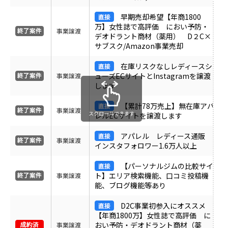
受付中のみ表示
早期売却希望【年商1800
万】女性誌で高評価 におい予防・
事業譲渡
デオドラント商材（薬用） D２C×
サブスク/Amazon事業売却
在庫リスクなしレディースシ
ューズECサイトとInstagramを譲渡
事業譲渡
します
【累計78万売上】無在庫アパ
事業譲渡
スクロールできます
レルECサイトを譲渡します
アパレル レディース通販
事業譲渡
インスタフォロワー1.6万人以上
【パーソナルジムの比較サイ
ト】エリア検索機能、口コミ投稿機
事業譲渡
能、ブログ機能等あり
D2C事業初参入にオススメ
【年商1800万】女性誌で高評価 に
おい予防・デオドラント商材（薬
事業譲渡