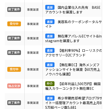
ＰＶ
国内企業仕入れ先有 BASE
事業譲渡
アカウントを譲渡します
月間売上
美容系のクーポンポータルサ
事業譲渡
イト
サイト形態
無在庫アパレルECサイト&In
事業譲渡
stagramを譲渡します
カテゴリ
【粗利率90%】ローリスクの
事業譲渡
アクセサリーD2Cブランド
【無在庫EC】海外メンズフ
フリーワード
ァッションサイトを譲渡【60万売上
事業譲渡
ノウハウも譲渡】
【前年利益1,500万円】韓国
地域
事業譲渡
輸入カラーコンタクト無在庫EC
希少早期売却希望ブログ79サ
業界・業種
イト一括管理アカウント最高売上月8
事業譲渡
5万総ページ数5,681