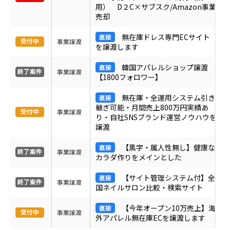
用） D２C×サブスク/Amazon事業
売却
無在庫ドレス専門ECサイト
事業譲渡
を譲渡します
韓国アパレルショップ譲渡
事業譲渡
【1800フォロワー】
無在庫・全運用システム引き
継ぎ可能・月間売上800万円実績あ
事業譲渡
り・自社SNSブランド運営ノウハウを
譲渡
【黒字・属人性無し】健康な
事業譲渡
カラダ作りをメインとした
【サイト管理システム付】全
事業譲渡
国ネイルサロン比較・検索サイト
【今年オープン10万売上】海
事業譲渡
外アパレル無在庫ECを譲渡します