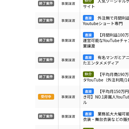
人気ソーシャル
事業譲渡
サイト
外注無で月間利益
事業譲渡
Youtubeショート専門
【月間利益100
運営可能なYouTubeチ
事業譲渡
業譲渡
有名マンガとア
事業譲渡
たエンタメメディア
【平均月商190万
事業譲渡
タYouTube（外注利用/
【平均月150万
き可】NO.1非属人YouT
事業譲渡
ル
業務拡大大幅可
事業譲渡
衣装・舞台衣装などの販