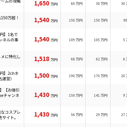
ゲームの攻略
1,650
60
万円
30
万円
30
万円
150万超！
1,540
150
万円
150
万円
9
万円
万円】1名で
1,540
ャンネルの事
109
万円
105
万円
5
万円
ニメに特化し
1,518
68
万円
62
万円
6
万円
円】2chネ
1,500
190
万円
170
万円
20
万円
1名運営）
円】【お値引
1,430
ubeチャンネ
150
万円
141
万円
9
万円
能なコスプレ
1,430
56
万円
29
万円
27
万円
売サイト。