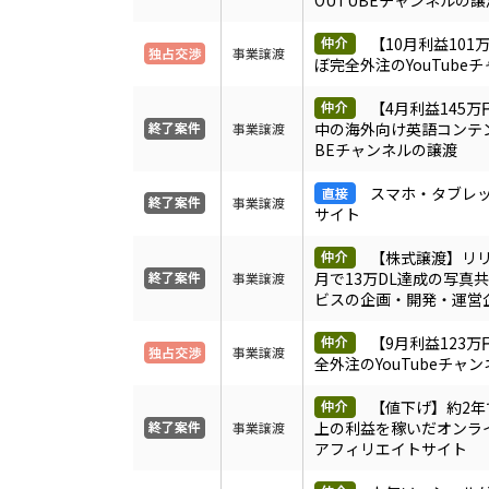
OUTUBEチャンネルの譲
【10月利益101
事業譲渡
ぼ完全外注のYouTube
【4月利益145
中の海外向け英語コンテン
事業譲渡
BEチャンネルの譲渡
スマホ・タブレ
事業譲渡
サイト
【株式譲渡】リリ
月で13万DL達成の写真共
事業譲渡
ビスの企画・開発・運営
【9月利益123
事業譲渡
全外注のYouTubeチャ
【値下げ】約2年で
上の利益を稼いだオンラ
事業譲渡
アフィリエイトサイト