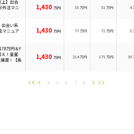
以上】出会
1,430
＠外注マニ
55
万円
51
万円
4
万円
】出会い系
1,430
注マニュア
77
万円
71
万円
5
万円
78万円＆Y
人超え！皇室
1,430
214
万円
175
万円
39
万円
て譲渡！【長
4
5
6
7
8