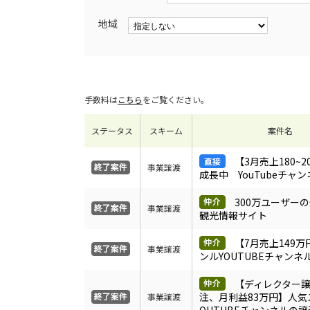
地域
手数料は
こちら
をご覧ください。
ステータス
スキーム
案件名
【3月売上180~
事業譲渡
成長中 YouTubeチャ
300万ユーザー
事業譲渡
観光情報サイト
【7月売上149
事業譲渡
ンルYOUTUBEチャンネ
【ディレクター
注、月利益83万円】人気
事業譲渡