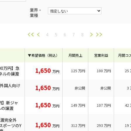
業界・
業種
4
5
6
7
8
▼
希望価格（税込）
月間売上
営業利益
月間コ
200万円】急
1,650
125
万円
100
万円
25
万円
ンネルの譲渡
の外国人向け
1,650
非公開
非公開
3
万円
万円】新ジャ
1,650
149
万円
107
万円
42
万円
ルの譲渡
譲渡完全外
1,650
スポーツのY
312
万円
293
万円
19
万円