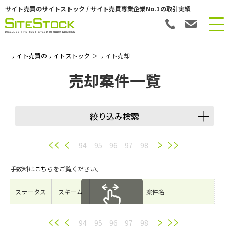
サイト売買のサイトストック / サイト売買専業企業No.1の取引実績
サイト売買のサイトストック
＞ サイト売却
売却案件一覧
絞り込み検索
譲渡スキーム
94
95
96
97
98
手数料は
こちら
をご覧ください。
会員数
ステータス
スキーム
案件名
希望価格
スクロールできます
94
95
96
97
98