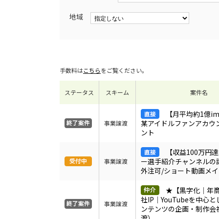
地域
手数料は
こちら
をご覧ください。
ステータス
スキーム
案件名
【月平均約1億im
某アイドルファンアカウン
事業譲渡
ント
【収益100万円
ー選手紹介チャンネルの
事業譲渡
外注可/ショート動画メ
★【黒字化｜年商
社IP｜YouTubeを中心
事業譲渡
ンテンツの企画・制作会
渡）