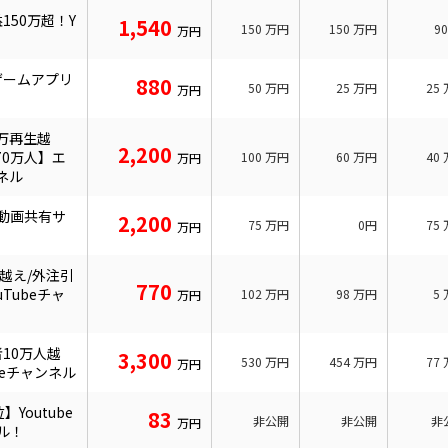
150万超！Y
1,540
150
万円
150
万円
9
万円
ゲームアプリ
880
50
万円
25
万円
25
万円
0万再生越
2,200
0万人】エ
100
万円
60
万円
40
万円
ンネル
・動画共有サ
2,200
75
万円
0円
75
万円
万越え/外注引
770
Tubeチャ
102
万円
98
万円
5
万円
】
10万人越
3,300
530
万円
454
万円
77
万円
beチャンネル
Youtube
83
非公開
非公開
非
万円
ル！