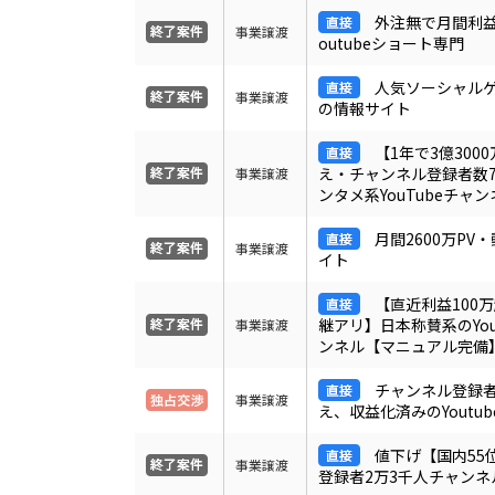
外注無で月間利益
事業譲渡
outubeショート専門
人気ソーシャル
事業譲渡
の情報サイト
【1年で3億300
え・チャンネル登録者数7
事業譲渡
ンタメ系YouTubeチャ
月間2600万PV
事業譲渡
イト
【直近利益100
継アリ】日本称賛系のYou
事業譲渡
ンネル【マニュアル完備
チャンネル登録者
事業譲渡
え、収益化済みのYoutu
値下げ【国内55位】
事業譲渡
登録者2万3千人チャンネ