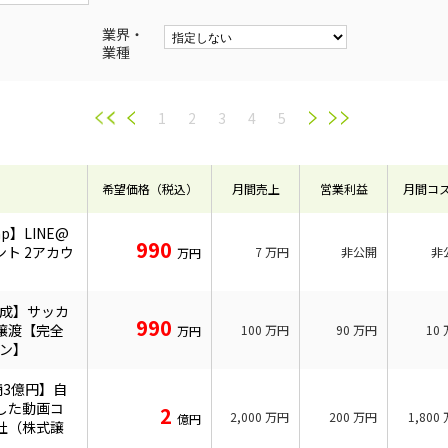
業界・
業種
1
2
3
4
5
希望価格（税込）
月間売上
営業利益
月間コ
p】LINE@
990
ト 2アカウ
7
万円
非公開
非
万円
達成】サッカ
990
譲渡【完全
100
万円
90
万円
10
万円
イン】
3億円】自
とした動画コ
2
2,000
万円
200
万円
1,800
億円
社（株式譲