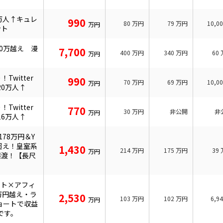
万人↑キュレ
990
80
万円
79
万円
10,0
万円
ント
20万越え 漫
7,700
400
万円
340
万円
60
万円
Twitter
990
70
万円
69
万円
10,0
万円
0万人↑
Twitter
770
30
万円
非公開
非
万円
6万人↑
78万円＆Y
人超え！皇室系
1,430
214
万円
175
万円
39
万円
譲渡！【長尺
ョート×アフィ
万円越え・ラ
2,530
103
万円
102
万円
6,9
万円
ショートで収益
です。