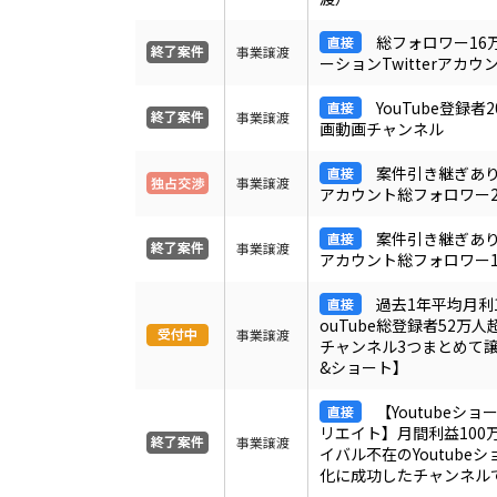
総フォロワー16
事業譲渡
ーションTwitterアカウ
YouTube登録者
事業譲渡
画動画チャンネル
案件引き継ぎあり！
事業譲渡
アカウント総フォロワー2
案件引き継ぎあり！
事業譲渡
アカウント総フォロワー1
過去1年平均月利1
ouTube総登録者52万
事業譲渡
チャンネル3つまとめて
&ショート】
【Youtubeシ
リエイト】月間利益100
事業譲渡
イバル不在のYoutube
化に成功したチャンネル