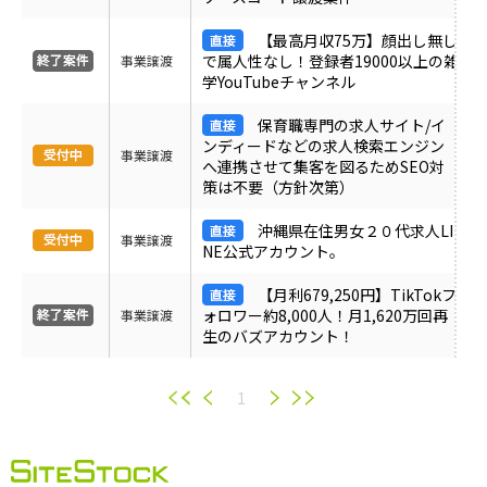
【最高月収75万】顔出し無し
で属人性なし！登録者19000以上の雑
事業譲渡
学YouTubeチャンネル
保育職専門の求人サイト/イ
ンディードなどの求人検索エンジン
事業譲渡
へ連携させて集客を図るためSEO対
策は不要（方針次第）
沖縄県在住男女２０代求人LI
事業譲渡
NE公式アカウント。
【月利679,250円】TikTokフ
ォロワー約8,000人！月1,620万回再
事業譲渡
生のバズアカウント！
1