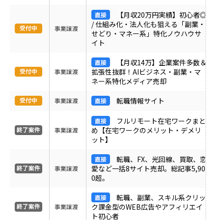
ＰＶ
【月収20万円実績】初心者◎
/ 仕組み化・法人化も狙える「副業・
事業譲渡
せどり・マネー系」特化ノウハウサ
月間売上
イト
【月収14万】企業案件多数＆
サイト形態
拡張性抜群！AIビジネス・副業・マ
事業譲渡
ネー系特化メディア売却
カテゴリ
転職情報サイト
事業譲渡
フルリモート在宅ワークまと
め【在宅ワークのメリット・デメリ
事業譲渡
フリーワード
ット】
転職、FX、光回線、買取、恋
愛など一括8サイト売却。総記事5,90
事業譲渡
地域
0超。
転職、副業、スキル系クリッ
業界・業種
ク課金型のWEB広告やアフィリエイ
事業譲渡
ト初心者