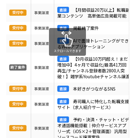
受付中のみ表示
【月間収益20万以上】転職副
事業譲渡
業コンテンツ 高単価広告掲載可能
掲載終了案件
事業譲渡
AIで面接トレーニングができ
事業譲渡
るWebアプリケーション
スクロールできます
【9月収益10万円超え！まだ
増加中】4ヶ月で収益化/最高41万回
事業譲渡
再生/チャンネル登録者数2800人突
破！】雑学系Youtubeチャンネル譲渡
本好きがつながるSNS
事業譲渡
寿司職人に特化した転職支援
事業譲渡
サイト（求人紹介サービス）
予約・決済・チャット・ビデ
オ通話機能搭載｜仲介サービスアプ
事業譲渡
リ一式（iOS×2＋管理画面）汎用型
ソースコード譲渡案件