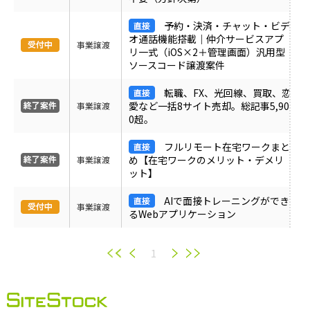
予約・決済・チャット・ビデ
オ通話機能搭載｜仲介サービスアプ
事業譲渡
リ一式（iOS×2＋管理画面）汎用型
ソースコード譲渡案件
転職、FX、光回線、買取、恋
愛など一括8サイト売却。総記事5,90
事業譲渡
0超。
フルリモート在宅ワークまと
め【在宅ワークのメリット・デメリ
事業譲渡
ット】
AIで面接トレーニングができ
事業譲渡
るWebアプリケーション
1