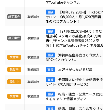
学YouTubeチャンネル
ＰＶ
【月利679,250円】TikTokフ
ォロワー約8,000人！月1,620万回再
事業譲渡
月間売上
生のバズアカウント！
【9月収益10万円超え！まだ
サイト形態
増加中】4ヶ月で収益化/最高41万回
事業譲渡
再生/チャンネル登録者数2800人突
破！】雑学系Youtubeチャンネル譲渡
カテゴリ
沖縄県在住男女２０代求人LI
事業譲渡
NE公式アカウント。
フリーワード
本好きがつながるSNS
事業譲渡
寿司職人に特化した転職支援
事業譲渡
サイト（求人紹介サービス）
地域
転職・独立・起業ニーズに応
事業譲渡
えるキャリア情報メディア
業界・業種
転職、副業、スキル系クリッ