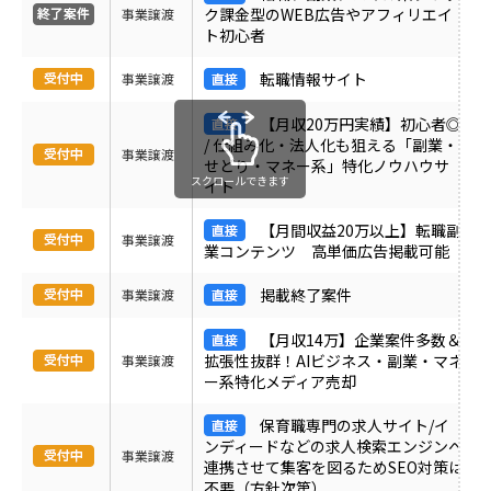
ク課金型のWEB広告やアフィリエイ
事業譲渡
受付中のみ表示
ト初心者
転職情報サイト
事業譲渡
【月収20万円実績】初心者◎
/ 仕組み化・法人化も狙える「副業・
事業譲渡
せどり・マネー系」特化ノウハウサ
スクロールできます
イト
【月間収益20万以上】転職副
事業譲渡
業コンテンツ 高単価広告掲載可能
掲載終了案件
事業譲渡
【月収14万】企業案件多数＆
拡張性抜群！AIビジネス・副業・マネ
事業譲渡
ー系特化メディア売却
保育職専門の求人サイト/イ
ンディードなどの求人検索エンジンへ
事業譲渡
連携させて集客を図るためSEO対策は
不要（方針次第）