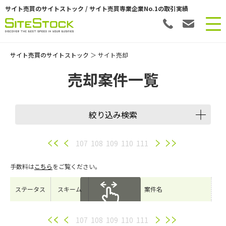
サイト売買のサイトストック / サイト売買専業企業No.1の取引実績
サイト売買のサイトストック
＞ サイト売却
売却案件一覧
絞り込み検索
譲渡スキーム
107
108
109
110
111
手数料は
こちら
をご覧ください。
会員数
ステータス
スキーム
案件名
希望価格
スクロールできます
107
108
109
110
111