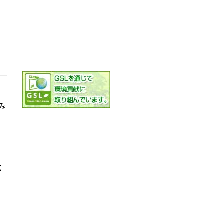
み
社
K