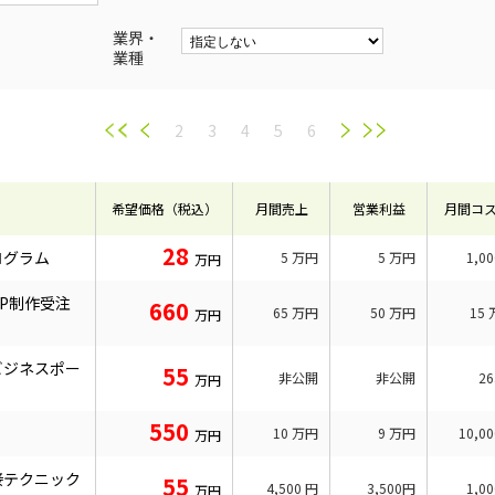
業界・
業種
2
3
4
5
6
希望価格（税込）
月間売上
営業利益
月間コ
28
ログラム
5
万円
5
万円
1,0
万円
P制作受注
660
65
万円
50
万円
15
万円
ビジネスポー
55
非公開
非公開
2
万円
550
10
万円
9
万円
10,0
万円
接テクニック
55
4,500
円
3,500円
1,0
万円