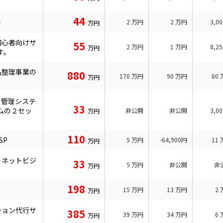
44
ト
2
万円
2
万円
3,0
万円
初心者向けサ
55
2
万円
1
万円
8,2
万円
す。
品整理事業の
880
170
万円
90
万円
80
万円
ー管理システ
33
ムの２セッ
非公開
非公開
3,0
万円
110
SP
5
万円
-64,900円
11
万円
・ネットビジ
33
5
万円
非公開
非
万円
198
15
万円
13
万円
2
万円
ション代行サ
385
39
万円
34
万円
6
万円