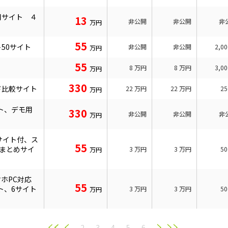
用サイト ４
13
非公開
非公開
非
万円
55
50サイト
非公開
非公開
2,0
万円
55
8
万円
8
万円
3,0
万円
330
ド比較サイト
22
万円
22
万円
2
万円
ト、デモ用
330
非公開
非公開
非
万円
サイト付、ス
55
新まとめサイ
3
万円
3
万円
5
万円
マホPC対応
55
ト、6サイト
3
万円
3
万円
5
万円
2
3
4
5
6